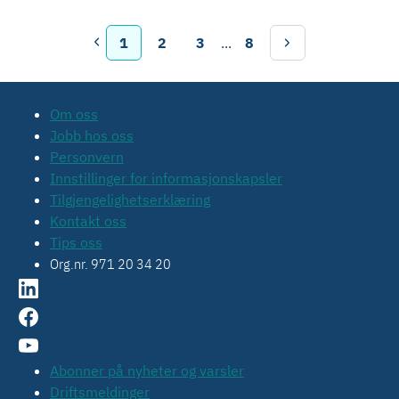
1
2
3
...
8
Om oss
Jobb hos oss
Personvern
Innstillinger for informasjonskapsler
Tilgjengelighetserklæring
Kontakt oss
Tips oss
Org.nr. 971 20 34 20
Abonner på nyheter og varsler
Driftsmeldinger