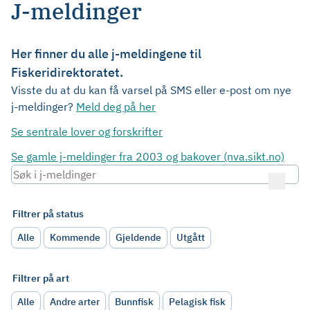
J-meldinger
Her finner du alle j-meldingene til
Fiskeridirektoratet.
Visste du at du kan få varsel på SMS eller e-post om nye
j-meldinger?
Meld deg på her
Se sentrale lover og forskrifter
Se gamle j-meldinger fra 2003 og bakover (nva.sikt.no)
Filtrer på status
Alle
Kommende
Gjeldende
Utgått
Filtrer på art
Alle
Andre arter
Bunnfisk
Pelagisk fisk