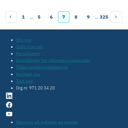
1
...
5
6
7
8
9
...
325
Om oss
Jobb hos oss
Personvern
Innstillinger for informasjonskapsler
Tilgjengelighetserklæring
Kontakt oss
Tips oss
Org.nr. 971 20 34 20
Abonner på nyheter og varsler