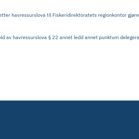
ter havressurslova til Fiskeridirektoratets regionkontor gjøre
old av havressurslova § 22 annet ledd annet punktum delegere