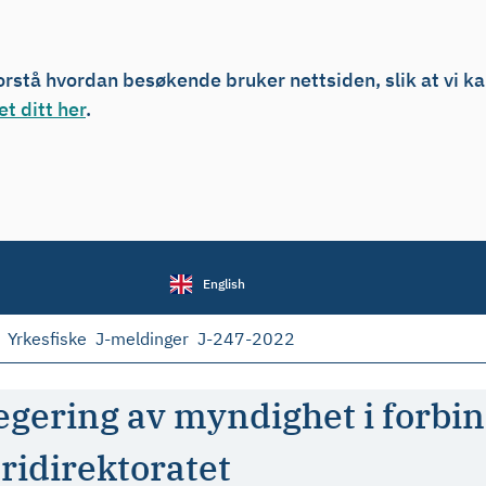
forstå hvordan besøkende bruker nettsiden, slik at vi k
t ditt her
.
English
Yrkesfiske
J-meldinger
J-247-2022
egering av myndighet i forbi
ridirektoratet