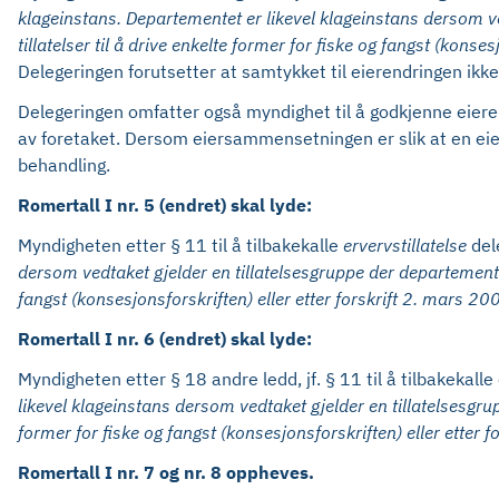
klageinstans. Departementet er likevel klageinstans dersom ve
tillatelser til å drive enkelte former for fiske og fangst (konse
Delegeringen forutsetter at samtykket til eierendringen ikke 
Delegeringen omfatter også myndighet til å godkjenne eieren
av foretaket. Dersom eiersammensetningen er slik at en ei
behandling.
Romertall I nr. 5 (endret) skal lyde:
Myndigheten etter § 11 til å tilbakekalle
ervervstillatelse
del
dersom vedtaket gjelder en tillatelsesgruppe der departementet 
fangst (konsesjonsforskriften) eller etter forskrift 2. mars 2
Romertall I nr. 6 (endret) skal lyde:
Myndigheten etter § 18 andre ledd, jf. § 11 til å tilbakekalle 
likevel klageinstans dersom vedtaket gjelder en tillatelsesgrup
former for fiske og fangst (konsesjonsforskriften) eller etter
Romertall I nr. 7 og nr. 8 oppheves.