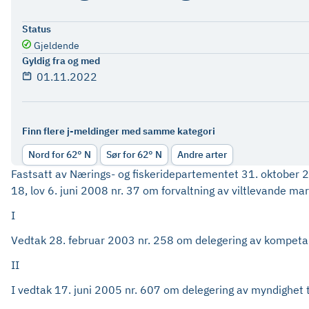
Status
Gjeldende
Gyldig fra og med
01.11.2022
Finn flere j-meldinger med samme kategori
Nord for 62° N
Sør for 62° N
Andre arter
Fastsatt av Nærings- og fiskeridepartementet 31. oktober 202
18, lov 6. juni 2008 nr. 37 om forvaltning av viltlevande ma
I
Vedtak 28. februar 2003 nr. 258 om delegering av kompetans
II
I vedtak 17. juni 2005 nr. 607 om delegering av myndighet ti