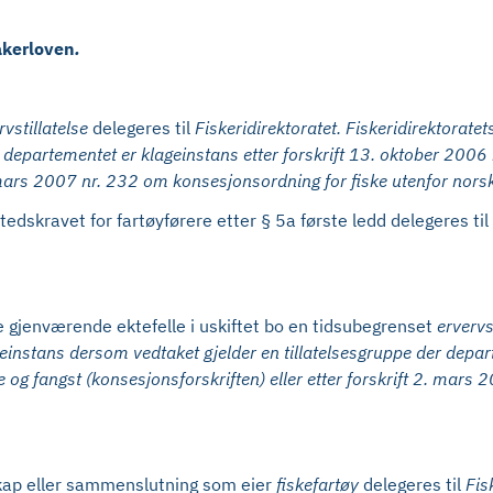
akerloven
.
rvstillatelse
delegeres til
Fiskeridirektoratet. Fiskeridirektorate
departementet er klageinstans etter forskrift 13. oktober 2006 nr
2. mars 2007 nr. 232 om konsesjonsordning for fiske utenfor norsk 
edskravet for fartøyførere etter § 5a første ledd delegeres til
le gjenværende ektefelle i uskiftet bo en tidsubegrenset
ervervs
einstans dersom vedtaket gjelder en tillatelsesgruppe der depart
ke og fangst (konsesjonsforskriften)
eller etter forskrift 2. mar
lskap eller sammenslutning som eier
fiskefartøy
delegeres til
Fis