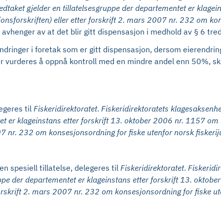
dtaket gjelder en tillatelsesgruppe der departementet er klagei
sjonsforskriften)
eller etter forskrift 2. mars 2007 nr. 232 om kon
avhenger av at det blir gitt dispensasjon i medhold av § 6 tred
dringer i foretak som er gitt dispensasjon, dersom eierendrin
er vurderes å oppnå kontroll med en mindre andel enn 50%, s
egeres til
Fiskeridirektoratet
.
Fiskeridirektoratets klagesaksenhe
er klageinstans etter forskrift 13. oktober 2006 nr. 1157 om spes
007 nr. 232 om konsesjonsordning for fiske utenfor norsk fiskerij
en spesiell tillatelse, delegeres til
Fiskeridirektoratet
.
Fiskeridi
pe der departementet er klageinstans etter forskrift 13. oktober 
 forskrift 2. mars 2007 nr. 232 om konsesjonsordning for fiske ute