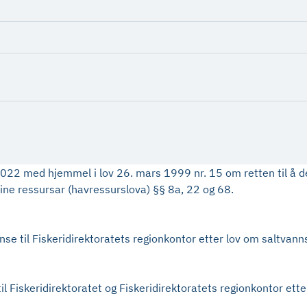
2 med hjemmel i lov 26. mars 1999 nr. 15 om retten til å delta
rine ressursar (havressurslova) §§ 8a, 22 og 68.
e til Fiskeridirektoratets regionkontor etter lov om saltvanns
l Fiskeridirektoratet og Fiskeridirektoratets regionkontor ette