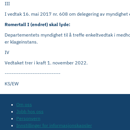
III
I vedtak 16. mai 2017 nr. 608 om delegering av myndighet et
Romertall I (endret) skal lyde:
Departementets myndighet til å treffe enkeltvedtak i medh
er klageinstans.
IV
Vedtaket trer i kraft 1. november 2022.
--------------------------------
KS/EW
Om oss
Jobb hos oss
Personvern
Innstillinger for informasjonskapsler