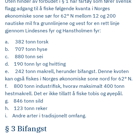
Uten hinder av forbudet i § 1 har fartøy som fører svensk
flagg adgang til å fiske følgende kvanta i Norges
økonomiske sone sør for 62° N mellom 12 og 200
nautiske mil fra grunnlinjene og vest for en rett linje
gjennom Lindesnes fyr og Hanstholmen fyr:
a. 382 tonn torsk
b. 707 tonn hyse
c. 880 tonn sei
d. 190 tonn lyr og hvitting
e. 242 tonn makrell, herunder bifangst. Denne kvoten
kan også fiskes i Norges økonomiske sone nord for 62° N.
f. 800 tonn industrifisk, hvorav maksimalt 400 tonn
hestmakrell. Det er ikke tillatt å fiske tobis og øyepål.
g. 846 tonn sild
h. 123 tonn reker
i. Andre arter i tradisjonelt omfang.
§ 3 Bifangst