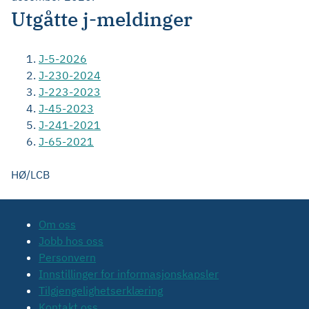
Utgåtte j-meldinger
J-5-2026
J-230-2024
J-223-2023
J-45-2023
J-241-2021
J-65-2021
HØ/LCB
Om oss
Jobb hos oss
Personvern
Innstillinger for informasjonskapsler
Tilgjengelighetserklæring
Kontakt oss