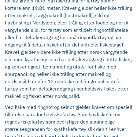
for 62 grader nord, og reketråling for fartøy som er
kortere enn 19,81 meter. Kravet gjelder heller ikke tråling
etter makrell, taggmakrell (hestmakrell), sild og
havbrisling i Nordsjøen, eller tråling etter lodde og norsk
vårgytende sild, for fartøy som er tildelt ringnottillatelse
eller har deltakeradgang for små ringnotfartøy og har
adgang til å delta i fisket etter det aktuelle fiskeslaget.
Kravet gjelder videre ikke tråling etter norsk vårgytende
sild med kystfartøy som har deltakeradgang i dette fisket,
og som er egnet, bemannet og utstyr for fiske med
snurpenot, og heller ikke tråling etter makrell og
nordsjøsild utenfor 12 nautiske mil fra grunnlinjen for
fartøy som har deltakeradgang i henholdsvis fisket etter
makrell og fisket etter nordsjøsild.
Ved fiske med ringnot og seinot gjelder kravet om spesiell
tillatelse bare for havfiskefartøy. Som havfiskefartøy
regnes fiskefartøy som overstiger den alminnelige
størrelsesgrensen for kystfiskefartøy slik den til enhver
tid måtte være definert i deltakerforskriften. Kravet