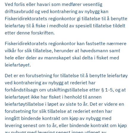
Ved forlis eller havari som medfører vesentlig
driftsavbrudd og ved kontrahering av nybygg kan
Fiskeridirektoratets regionkontor gi tillatelse til å benytte
leiefartøy til å fiske i medhold av spesiell tillatelse tildelt
etter denne forskriften.
Fiskeridirektoratets regionkontor kan fastsette nærmere
vilkår for slik tillatelse, herunder at høvedsmann samt
hele eller deler av mannskapet skal delta i fisket med
leiefartøyet.
Det er en forutsetning for tillatelse til å benytte leiefartøy
ved kontrahering av nybygg at rederiet har
forhåndstilsagn om utskiftingstillatelse etter § 1-5, og at
leiefartøyet ikke har fisket i henhold til annen
leiefartøytillatelse i løpet av siste to år. Det er videre en
forutsetning for slik tillatelse at rederiet enten har
inngått bindende kontrakt om kjøp av nybygg med
levering senest om to år, eller bindende kontrakt om kjøp
av nybygg med levering senest innen utløpet av