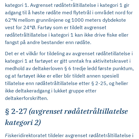
kategori 1. Avgrenset rødåtetråltillatelse i kategori 1 gir
adgang til å høste rødåte med flytetrål i området nord for
62°N mellom grunnlinjene og 1000 meters dybdekote
vest for 24°Ø. Fartøy som er tildelt avgrenset
rødåtetråltillatelse i kategori 1 kan ikke drive fiske eller
fangst på andre bestander enn rødåte.
Det er et vilkår for tildeling av avgrenset rødåtetillatelse i
kategori 1 at fartøyet er gitt unntak fra aktivitetskravet i
medhold av deltakerloven § 6 tredje ledd første punktum,
og at fartøyet ikke er eller blir tildelt annen spesiell
tillatelse enn rødåtetråltillatelse etter § 2-25, og heller
ikke deltakeradgang i lukket gruppe etter
deltakerforskriften.
§ 2-27
(avgrenset rødåtetråltillatelse
kategori 2)
Fi
skeridirektoratet tildeler avgrenset rødåtetråltillatelse i