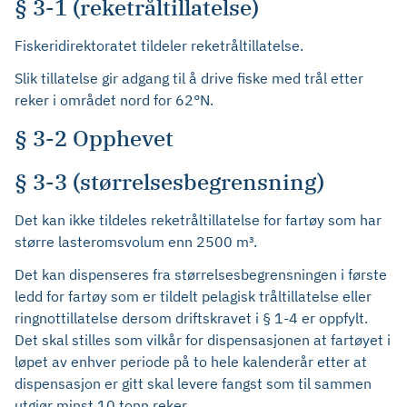
§ 3-1 (reketråltillatelse)
Fiskeridirektoratet tildeler reketråltillatelse.
Slik tillatelse gir adgang til å drive fiske med trål etter
reker i området nord for 62°N.
§ 3-2 Opphevet
§ 3-3 (størrelsesbegrensning)
Det kan ikke tildeles reketråltillatelse for fartøy som har
større lasteromsvolum enn 2500 m³.
Det kan dispenseres fra størrelsesbegrensningen i første
ledd for fartøy som er tildelt pelagisk tråltillatelse eller
ringnottillatelse dersom driftskravet i § 1-4 er oppfylt.
Det skal stilles som vilkår for dispensasjonen at fartøyet i
løpet av enhver periode på to hele kalenderår etter at
dispensasjon er gitt skal levere fangst som til sammen
utgjør minst 10 tonn reker.