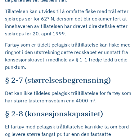
departementet bestemmer.
Tillatelsen kan utvides til å omfatte fiske med trål etter
sjøkreps sør for 62° N, dersom det blir dokumentert at
innehaveren av tillatelsen har drevet direktefiske etter
sjøkreps før 20. april 1999.
Fartøy som er tildelt pelagisk tråltillatelse kan fiske med
ringnot i den utstrekning dette redskapet er unntatt fra
konsesjonskravet i medhold av § 1-1 tredje ledd tredje
punktum.
§ 2-7 (størrelsesbegrensning)
Det kan ikke tildeles pelagisk tråltillatelse for fartøy som
har større lasteromsvolum enn 4000 m³.
§ 2-8 (konsesjonskapasitet)
Et fartøy med pelagisk tråltillatelse kan ikke ta om bord
og levere større fangst pr. tur enn den fastsatte