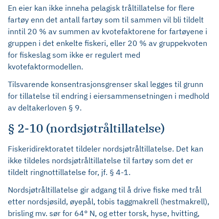
En eier kan ikke inneha pelagisk tråltillatelse for flere
fartøy enn det antall fartøy som til sammen vil bli tildelt
inntil 20 % av summen av kvotefaktorene for fartøyene i
gruppen i det enkelte fiskeri, eller 20 % av gruppekvoten
for fiskeslag som ikke er regulert med
kvotefaktormodellen.
Tilsvarende konsentrasjonsgrenser skal legges til grunn
for tillatelse til endring i eiersammensetningen i medhold
av deltakerloven § 9.
§ 2-10 (nordsjøtråltillatelse)
Fiskeridirektoratet tildeler nordsjøtråltillatelse. Det kan
ikke tildeles nordsjøtråltillatelse til fartøy som det er
tildelt ringnottillatelse for, jf. § 4-1.
Nordsjøtråltillatelse gir adgang til å drive fiske med trål
etter nordsjøsild, øyepål, tobis taggmakrell (hestmakrell),
brisling mv. sør for 64° N, og etter torsk, hyse, hvitting,