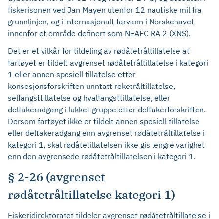
fiskerisonen ved Jan Mayen utenfor 12 nautiske mil fra
grunnlinjen, og i internasjonalt farvann i Norskehavet
innenfor et område definert som NEAFC RA 2 (XNS).
Det er et vilkår for tildeling av rødåtetråltillatelse at
fartøyet er tildelt avgrenset rødåtetråltillatelse i kategori
1 eller annen spesiell tillatelse etter
konsesjonsforskriften unntatt reketråltillatelse,
selfangsttillatelse og hvalfangsttillatelse, eller
deltakeradgang i lukket gruppe etter deltakerforskriften.
Dersom fartøyet ikke er tildelt annen spesiell tillatelse
eller deltakeradgang enn avgrenset rødåtetråltillatelse i
kategori 1, skal rødåtetillatelsen ikke gis lengre varighet
enn den avgrensede rødåtetråltillatelsen i kategori 1.
§ 2-26 (avgrenset
rødåtetråltillatelse kategori 1)
Fiskeridirektoratet tildeler avgrenset rødåtetråltillatelse i