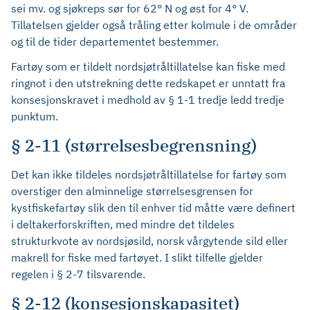
sei mv. og sjøkreps sør for 62° N og øst for 4° V.
Tillatelsen gjelder også tråling etter kolmule i de områder
og til de tider departementet bestemmer.
Fartøy som er tildelt nordsjøtråltillatelse kan fiske med
ringnot i den utstrekning dette redskapet er unntatt fra
konsesjonskravet i medhold av § 1-1 tredje ledd tredje
punktum.
§ 2-11 (størrelsesbegrensning)
Det kan ikke tildeles nordsjøtråltillatelse for fartøy som
overstiger den alminnelige størrelsesgrensen for
kystfiskefartøy slik den til enhver tid måtte være definert
i deltakerforskriften, med mindre det tildeles
strukturkvote av nordsjøsild, norsk vårgytende sild eller
makrell for fiske med fartøyet. I slikt tilfelle gjelder
regelen i § 2-7 tilsvarende.
§ 2-12 (konsesjonskapasitet)