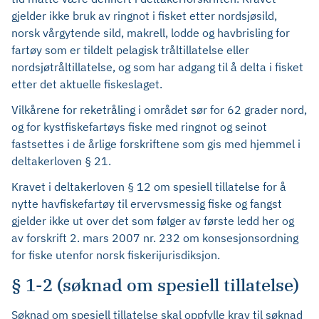
gjelder ikke bruk av ringnot i fisket etter nordsjøsild,
norsk vårgytende sild, makrell, lodde og havbrisling for
fartøy som er tildelt pelagisk tråltillatelse eller
nordsjøtråltillatelse, og som har adgang til å delta i fisket
etter det aktuelle fiskeslaget.
Vilkårene for reketråling i området sør for 62 grader nord,
og for kystfiskefartøys fiske med ringnot og seinot
fastsettes i de årlige forskriftene som gis med hjemmel i
deltakerloven § 21.
Kravet i deltakerloven § 12 om spesiell tillatelse for å
nytte havfiskefartøy til ervervsmessig fiske og fangst
gjelder ikke ut over det som følger av første ledd her og
av forskrift 2. mars 2007 nr. 232 om konsesjonsordning
for fiske utenfor norsk fiskerijurisdiksjon.
§ 1-2 (søknad om spesiell tillatelse)
Søknad om spesiell tillatelse skal oppfylle krav til søknad