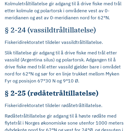
Kolmuletråltillatelse gir adgang til å drive fiske med trål
etter kolmule og polartorsk i områdene vest av 0-
meridianen og øst av 0-meridianen nord for 62°N.
§ 2-24 (vassildtråltillatelse)
Fiskeridirektoratet tildeler vassildtråltillatelse.
Slik tillatelse gir adgang til å drive fiske med trål etter
vassild (Argentina silus) og polartorsk. Adgangen til å
drive fiske med trål etter vassild gjelder bare i området
nord for 62°N og sør for en linje trukket mellom Myken
Fyr og posisjon 67°30 N og 9°10 Ø.
§ 2-25 (rødåtetråltillatelse)
Fiskeridirektoratet tildeler rødåtetråltillatelse.
Rødåtetråltillatelse gir adgang til å høste rødåte med
flytetrål i Norges økonomiske sone utenfor 1000 meters
dybdekote nord for 62°N og vest for 24°Ø, og dessuten i