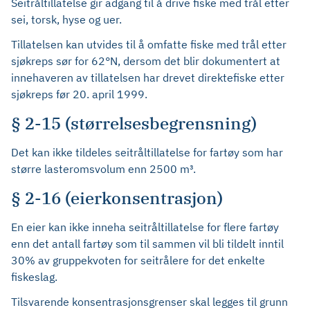
Seitråltillatelse gir adgang til å drive fiske med trål etter
sei, torsk, hyse og uer.
Tillatelsen kan utvides til å omfatte fiske med trål etter
sjøkreps sør for 62°N, dersom det blir dokumentert at
innehaveren av tillatelsen har drevet direktefiske etter
sjøkreps før 20. april 1999.
§ 2-15 (størrelsesbegrensning)
Det kan ikke tildeles seitråltillatelse for fartøy som har
større lasteromsvolum enn 2500 m³.
§ 2-16 (eierkonsentrasjon)
En eier kan ikke inneha seitråltillatelse for flere fartøy
enn det antall fartøy som til sammen vil bli tildelt inntil
30% av gruppekvoten for seitrålere for det enkelte
fiskeslag.
Tilsvarende konsentrasjonsgrenser skal legges til grunn