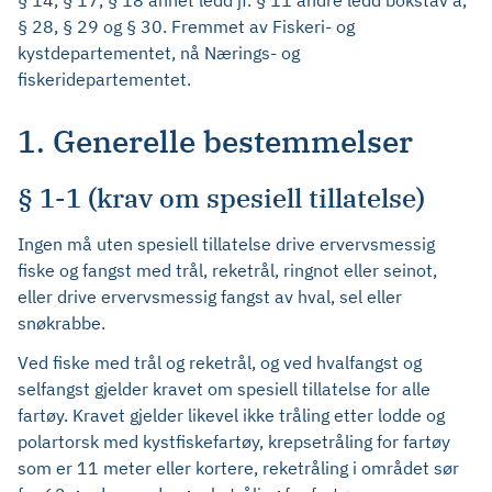
§ 14, § 17, § 18 annet ledd jf. § 11 andre ledd bokstav a,
§ 28, § 29 og § 30. Fremmet av Fiskeri- og
kystdepartementet, nå Nærings- og
fiskeridepartementet.
1. Generelle bestemmelser
§ 1-1 (krav om spesiell tillatelse)
Ingen må uten spesiell tillatelse drive ervervsmessig
fiske og fangst med trål, reketrål, ringnot eller seinot,
eller drive ervervsmessig fangst av hval, sel eller
snøkrabbe.
Ved fiske med trål og reketrål, og ved hvalfangst og
selfangst gjelder kravet om spesiell tillatelse for alle
fartøy. Kravet gjelder likevel ikke tråling etter lodde og
polartorsk med kystfiskefartøy, krepsetråling for fartøy
som er 11 meter eller kortere, reketråling i området sør