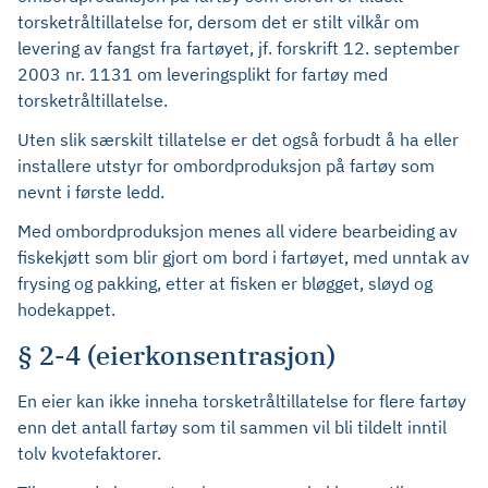
torsketråltillatelse for, dersom det er stilt vilkår om
levering av fangst fra fartøyet, jf. forskrift 12. september
2003 nr. 1131 om leveringsplikt for fartøy med
torsketråltillatelse.
Uten slik særskilt tillatelse er det også forbudt å ha eller
installere utstyr for ombordproduksjon på fartøy som
nevnt i første ledd.
Med ombordproduksjon menes all videre bearbeiding av
fiskekjøtt som blir gjort om bord i fartøyet, med unntak av
frysing og pakking, etter at fisken er bløgget, sløyd og
hodekappet.
§ 2-4 (eierkonsentrasjon)
En eier kan ikke inneha torsketråltillatelse for flere fartøy
enn det antall fartøy som til sammen vil bli tildelt inntil
tolv kvotefaktorer.