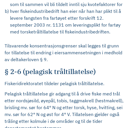
som til sammen vil bli tildelt inntil sju kvotefaktorer for
b)
hver fiskeindustribedrift han eier når han har plikt til å
levere fangsten fra fartøyet etter forskrift 12.
september 2003 nr. 1131 om leveringsplikt for fartøy
med torsketråltillatelse til fiskeindustribedriften.
Tilsvarende konsentrasjonsgrenser skal legges til grunn
for tillatelse til endring i eiersammensetningen i medhold
av deltakerloven § 9.
§ 2-6 (pelagisk tråltillatelse)
Fiskeridirektoratet tildeler pelagisk tråltillatelse.
Pelagisk tråltillatelse gir adgang til å drive fiske med trål
etter nordsjøsild, øyepål, tobis, taggmakrell (hestmakrell),
brisling mv. sør for 64° N og etter torsk, hyse, hvitting, sei
mv. sør for 62° N og øst for 4° V. Tillatelsen gjelder også
tråling etter kolmule i de områder og til de tider