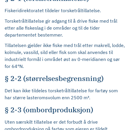
Fiskeridirektoratet tildeler torsketråltillatelse.
Torsketråltillatelse gir adgang til å drive fiske med trål
etter alle fiskeslag i de områder og til de tider
departementet bestemmer.
Tillatelsen gjelder ikke fiske med trål etter makrell, lodde,
kolmule, vassild, sild eller fisk som skal anvendes til
industrielt formål i området øst av 0-meridianen og sør
for 64°N.
§ 2-2 (størrelsesbegrensning)
Det kan ikke tildeles torsketråltillatelse for fartøy som
har større lasteromsvolum enn 2500 m³.
§ 2-3 (ombordproduksjon)
Uten særskilt tillatelse er det forbudt å drive
ombordproduksjon på fartøy som eieren er tildelt