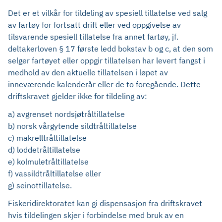
Det er et vilkår for tildeling av spesiell tillatelse ved salg
av fartøy for fortsatt drift eller ved oppgivelse av
tilsvarende spesiell tillatelse fra annet fartøy, jf.
deltakerloven § 17 første ledd bokstav b og c, at den som
selger fartøyet eller oppgir tillatelsen har levert fangst i
medhold av den aktuelle tillatelsen i løpet av
inneværende kalenderår eller de to foregående. Dette
driftskravet gjelder ikke for tildeling av:
a) avgrenset nordsjøtråltillatelse
b) norsk vårgytende sildtråltillatelse
c) makrelltråltillatelse
d) loddetråltillatelse
e) kolmuletråltillatelse
f) vassildtråltillatelse eller
g) seinottillatelse.
Fiskeridirektoratet kan gi dispensasjon fra driftskravet
hvis tildelingen skjer i forbindelse med bruk av en