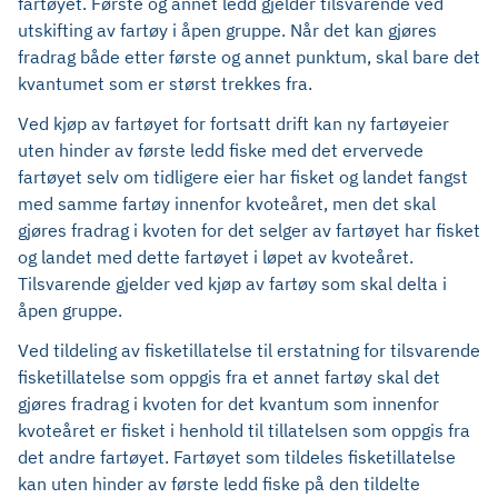
fartøyet. Første og annet ledd gjelder tilsvarende ved
utskifting av fartøy i åpen gruppe. Når det kan gjøres
fradrag både etter første og annet punktum, skal bare det
kvantumet som er størst trekkes fra.
Ved kjøp av fartøyet for fortsatt drift kan ny fartøyeier
uten hinder av første ledd fiske med det ervervede
fartøyet selv om tidligere eier har fisket og landet fangst
med samme fartøy innenfor kvoteåret, men det skal
gjøres fradrag i kvoten for det selger av fartøyet har fisket
og landet med dette fartøyet i løpet av kvoteåret.
Tilsvarende gjelder ved kjøp av fartøy som skal delta i
åpen gruppe.
Ved tildeling av fisketillatelse til erstatning for tilsvarende
fisketillatelse som oppgis fra et annet fartøy skal det
gjøres fradrag i kvoten for det kvantum som innenfor
kvoteåret er fisket i henhold til tillatelsen som oppgis fra
det andre fartøyet. Fartøyet som tildeles fisketillatelse
kan uten hinder av første ledd fiske på den tildelte