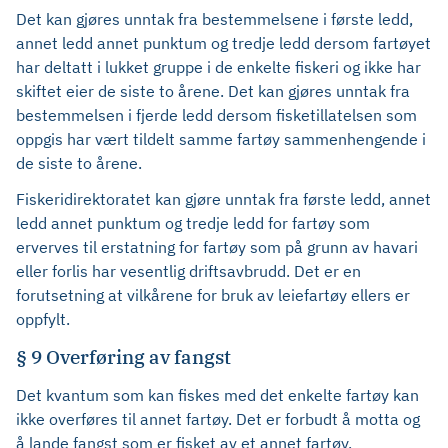
Det kan gjøres unntak fra bestemmelsene i første ledd,
annet ledd annet punktum og tredje ledd dersom fartøyet
har deltatt i lukket gruppe i de enkelte fiskeri og ikke har
skiftet eier de siste to årene. Det kan gjøres unntak fra
bestemmelsen i fjerde ledd dersom fisketillatelsen som
oppgis har vært tildelt samme fartøy sammenhengende i
de siste to årene.
Fiskeridirektoratet kan gjøre unntak fra første ledd, annet
ledd annet punktum og tredje ledd for fartøy som
erverves til erstatning for fartøy som på grunn av havari
eller forlis har vesentlig driftsavbrudd. Det er en
forutsetning at vilkårene for bruk av leiefartøy ellers er
oppfylt.
§ 9 Overføring av fangst
Det kvantum som kan fiskes med det enkelte fartøy kan
ikke overføres til annet fartøy. Det er forbudt å motta og
å lande fangst som er fisket av et annet fartøy.