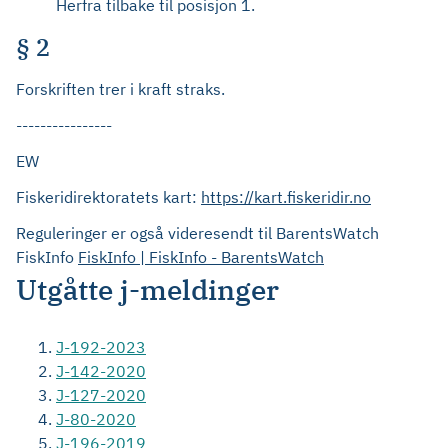
Herfra tilbake til posisjon 1.
§ 2
Forskriften trer i kraft straks.
----------------
EW
Fiskeridirektoratets kart:
https://kart.fiskeridir.no
Reguleringer er også videresendt til BarentsWatch
FiskInfo
FiskInfo | FiskInfo - BarentsWatch
Utgåtte j-meldinger
J-192-2023
J-142-2020
J-127-2020
J-80-2020
J-196-2019