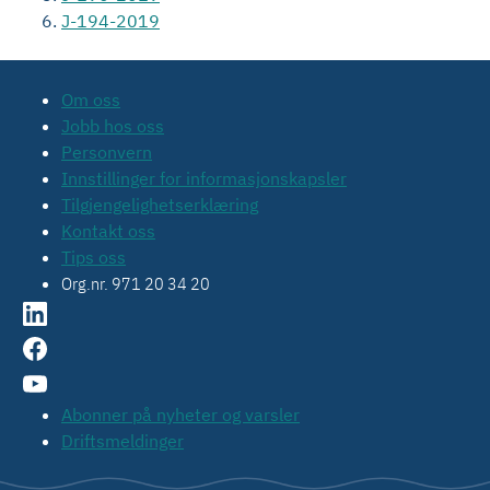
J-194-2019
Om oss
Jobb hos oss
Personvern
Innstillinger for informasjonskapsler
Tilgjengelighetserklæring
Kontakt oss
Tips oss
Org.nr. 971 20 34 20
Abonner på nyheter og varsler
Driftsmeldinger