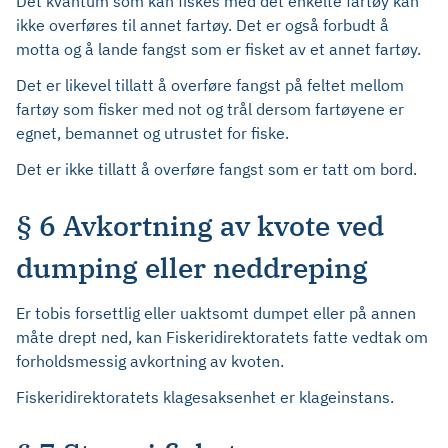
Det kvantum som kan fiskes med det enkelte fartøy kan
ikke overføres til annet fartøy. Det er også forbudt å
motta og å lande fangst som er fisket av et annet fartøy.
Det er likevel tillatt å overføre fangst på feltet mellom
fartøy som fisker med not og trål dersom fartøyene er
egnet, bemannet og utrustet for fiske.
Det er ikke tillatt å overføre fangst som er tatt om bord.
§ 6 Avkortning av kvote ved
dumping eller neddreping
Er tobis forsettlig eller uaktsomt dumpet eller på annen
måte drept ned, kan Fiskeridirektoratets fatte vedtak om
forholdsmessig avkortning av kvoten.
Fiskeridirektoratets klagesaksenhet er klageinstans.