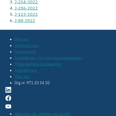
J-254-2022
J-206-2022
J-123-2022
J-88-2022
Om oss
Jobb hos oss
Personvern
Innstillinger for informasjonskapsler
Tilgjengelighetserklæring
Kontakt oss
Tips oss
Org.nr. 971 20 34 20
Abonner på nyheter og varsler