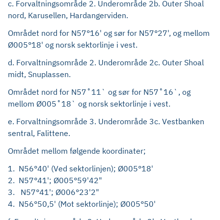
c. Forvaltningsområde 2. Underområde 2b. Outer Shoal
nord, Karusellen, Hardangerviden.
Området nord for N57°16' og sør for N57°27', og mellom
Ø005°18' og norsk sektorlinje i vest.
d. Forvaltningsområde 2. Underområde 2c. Outer Shoal
midt, Snuplassen.
Området nord for N57˚11` og sør for N57˚16`, og
mellom Ø005˚18` og norsk sektorlinje i vest.
e. Forvaltningsområde 3. Underområde 3c. Vestbanken
sentral, Falittene.
Området mellom følgende koordinater;
1. N56°40' (Ved sektorlinjen); Ø005°18'
2. N57°41'; Ø005°59'42"
3. N57°41'; Ø006°23'2"
4. N56°50,5' (Mot sektorlinje); Ø005°50'