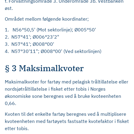
f. Forvaltningsområde 3. Underområde 3b. Vestbanken
øst.
Området mellom følgende koordinater;
1. N56°50,5' (Mot sektorlinje); Ø005°50'
2. N57°41'; Ø006°23'2"
3. N57°41'; Ø008°00'
4. N57°30'11"; Ø008°00' (Ved sektorlinjen)
§ 3 Maksimalkvoter
Maksimalkvoter for fartøy med pelagisk tråltillatelse eller
nordsjøtråltillatelse i fisket etter tobis i Norges
økonomiske sone beregnes ved å bruke kvoteenheten
0,66.
Kvoten til det enkelte fartøy beregnes ved å multiplisere
kvoteenheten med fartøyets fastsatte kvotefaktor i fisket
etter tobis.