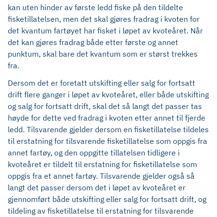
kan uten hinder av første ledd fiske på den tildelte
fisketillatelsen, men det skal gjøres fradrag i kvoten for
det kvantum fartøyet har fisket i løpet av kvoteåret. Når
det kan gjøres fradrag både etter første og annet
punktum, skal bare det kvantum som er størst trekkes
fra.
Dersom det er foretatt utskifting eller salg for fortsatt
drift flere ganger i løpet av kvoteåret, eller både utskifting
og salg for fortsatt drift, skal det så langt det passer tas
høyde for dette ved fradrag i kvoten etter annet til fjerde
ledd. Tilsvarende gjelder dersom en fisketillatelse tildeles
til erstatning for tilsvarende fisketillatelse som oppgis fra
annet fartøy, og den oppgitte tillatelsen tidligere i
kvoteåret er tildelt til erstatning for fisketillatelse som
oppgis fra et annet fartøy. Tilsvarende gjelder også så
langt det passer dersom det i løpet av kvoteåret er
gjennomført både utskifting eller salg for fortsatt drift, og
tildeling av fisketillatelse til erstatning for tilsvarende