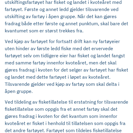
utskiftingsfartøyet har fisket og landet i kvoteåret med
fartøyet. Første og annet ledd gjelder tilsvarende ved
utskifting av fartøy i åpen gruppe. Når det kan gjøres
fradrag både etter første og annet punktum, skal bare det
kvantumet som er størst trekkes fra.
Ved kjøp av fartøyet for fortsatt drift kan ny fartøyeier
uten hinder av første ledd fiske med det ervervede
fartøyet selv om tidligere eier har fisket og landet fangst
med samme fartøy innenfor kvoteåret, men det skal
gjøres fradrag i kvoten for det selger av fartøyet har fisket
og landet med dette fartøyet i løpet av kvoteåret.
Tilsvarende gjelder ved kjøp av fartøy som skal delta i
åpen gruppe.
Ved tildeling av fisketillatelse til erstatning for tilsvarende
fisketillatelse som oppgis fra et annet fartøy skal det
gjøres fradrag i kvoten for det kvantum som innenfor
kvoteåret er fisket i henhold til tillatelsen som oppgis fra
det andre fartøyet. Fartøyet som tildeles fisketillatelse