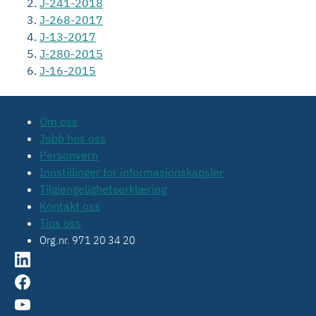
J-241-2018
J-268-2017
J-13-2017
J-280-2015
J-16-2015
Om oss
Jobb hos oss
Personvern
Innstillinger for informasjonskapsler
Tilgjengelighetserklæring
Kontakt oss
Tips oss
Org.nr. 971 20 34 20