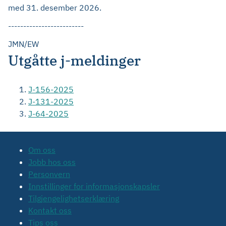
med 31. desember 2026.
-------------------------
JMN/EW
Utgåtte j-meldinger
J-156-2025
J-131-2025
J-64-2025
Om oss
Jobb hos oss
Personvern
Innstillinger for informasjonskapsler
Tilgjengelighetserklæring
Kontakt oss
Tips oss