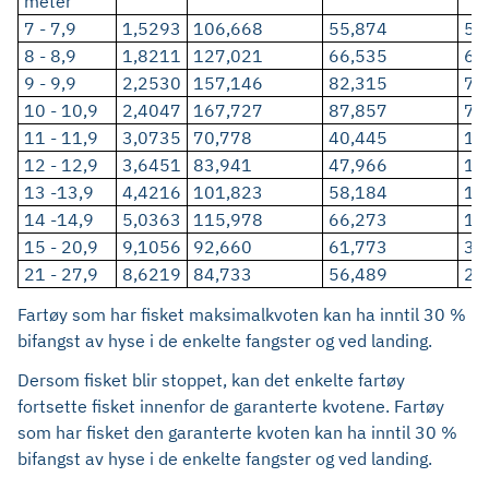
meter
7 - 7,9
1,5293
106,668
55,874
5,
8 - 8,9
1,8211
127,021
66,535
6,
9 - 9,9
2,2530
157,146
82,315
7,
10 - 10,9
2,4047
167,727
87,857
7,
11 - 11,9
3,0735
70,778
40,445
10
12 - 12,9
3,6451
83,941
47,966
11
13 -13,9
4,4216
101,823
58,184
14
14 -14,9
5,0363
115,978
66,273
16
15 - 20,9
9,1056
92,660
61,773
30
21 - 27,9
8,6219
84,733
56,489
28
Fartøy som har fisket maksimalkvoten kan ha inntil 30 %
bifangst av hyse i de enkelte fangster og ved landing.
Dersom fisket blir stoppet, kan det enkelte fartøy
fortsette fisket innenfor de garanterte kvotene. Fartøy
som har fisket den garanterte kvoten kan ha inntil 30 %
bifangst av hyse i de enkelte fangster og ved landing.