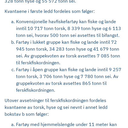
328 tonn hyse og 55 572 tonn sei.
Kvantaene i første ledd fordeles som følger:
Konvensjonelle havfiskefartøy kan fiske og lande
inntil 10 717 tonn torsk, 8 339 tonn hyse og 6 113
tonn sei, hvorav 500 tonn sei avsettes til bifangst.
Fartøy i lukket gruppe kan fiske og lande inntil 72
945 tonn torsk, 34 283 tonn hyse og 41 679 tonn
sei. Av gruppekvoten av torsk avsettes 7 085 tonn
til ferskfiskordningen.
Fartøy i åpen gruppe kan fiske og lande inntil 9 257
tonn torsk, 3 706 tonn hyse og 7 780 tonn sei. Av
gruppekvoten av torsk avsettes 865 tonn til
ferskfiskordningen.
Utover avsetninger til ferskfiskordningen fordeles
kvantaene av torsk, hyse og sei nevnt i annet ledd
bokstav b som følger:
Fartøy med hjemmelslengde under 11 meter kan