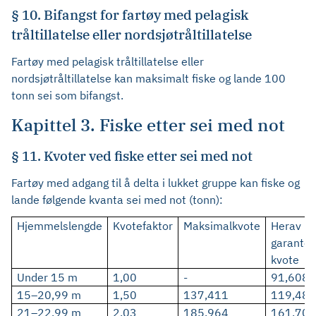
§ 10. Bifangst for fartøy med pelagisk
tråltillatelse eller nordsjøtråltillatelse
Fartøy med pelagisk tråltillatelse eller
nordsjøtråltillatelse kan maksimalt fiske og lande 100
tonn sei som bifangst.
Kapittel 3. Fiske etter sei med not
§ 11. Kvoter ved fiske etter sei med not
Fartøy med adgang til å delta i lukket gruppe kan fiske og
lande følgende kvanta sei med not (tonn):
Hjemmelslengde
Kvotefaktor
Maksimalkvote
Herav
garanter
kvote
Under 15 m
1,00
-
91,608
15–20,99 m
1,50
137,411
119,488
21–22,99 m
2,03
185,964
161,707