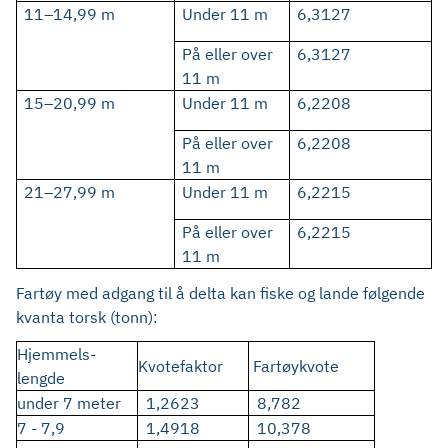
11–14,99 m
Under 11 m
6,3127
På eller over
6,3127
11 m
15–20,99 m
Under 11 m
6,2208
På eller over
6,2208
11 m
21–27,99 m
Under 11 m
6,2215
På eller over
6,2215
11 m
Fartøy med adgang til å delta kan fiske og lande følgende
kvanta torsk (tonn):
Hjemmels-
Kvotefaktor
Fartøykvote
lengde
under 7 meter
1,2623
8,782
7 - 7,9
1,4918
10,378