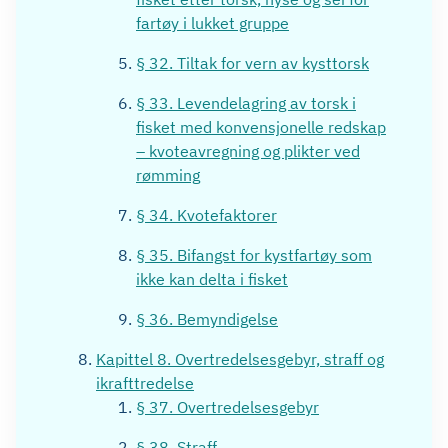
fartøy i lukket gruppe
§ 32. Tiltak for vern av kysttorsk
§ 33. Levendelagring av torsk i
fisket med konvensjonelle redskap
– kvoteavregning og plikter ved
rømming
§ 34. Kvotefaktorer
§ 35. Bifangst for kystfartøy som
ikke kan delta i fisket
§ 36. Bemyndigelse
Kapittel 8. Overtredelsesgebyr, straff og
ikrafttredelse
§ 37. Overtredelsesgebyr
§ 38. Straff