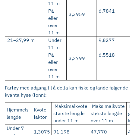
11 m
På
6,7841
3,3959
eller
over
11 m
21–27,99 m
Under
9,8277
11 m
På
6,5518
3,2799
eller
over
11 m
Fartøy med adgang til å delta kan fiske og lande følgende
kvanta hyse (tonn):
Maksimalkvote
Maksimalkvote
He
Hjemmels-
Kvote-
største lengde
største lengde
gar
lengde
faktor
under 11 m
over 11 m
kv
Under 7
1,3075
91,198
47,770
4,