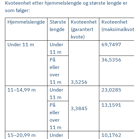
Kvoteenhet etter hjemmelslengde og største lengde er
som følger:
Hjemmelslengde
Største
Kvoteenhet
Kvoteenhet
lengde
(garantert
(maksimalkvote)
kvote)
Under 11 m
Under
69,7497
11 m
På
36,5356
eller
over
11 m
3,5256
11–14,99 m
Under
23,0285
11 m
På
13,1591
3,3845
eller
over
11 m
15–20,99 m
Under
10,1762