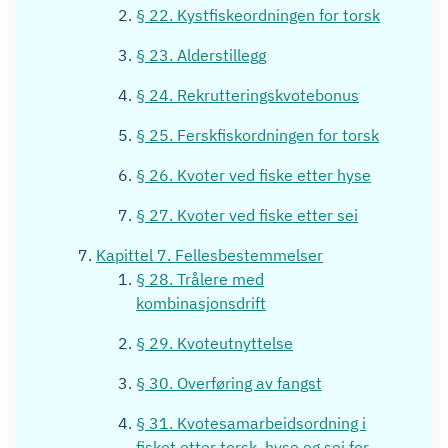
§ 22. Kystfiskeordningen for torsk
§ 23. Alderstillegg
§ 24. Rekrutteringskvotebonus
§ 25. Ferskfiskordningen for torsk
§ 26. Kvoter ved fiske etter hyse
§ 27. Kvoter ved fiske etter sei
Kapittel 7. Fellesbestemmelser
§ 28. Trålere med
kombinasjonsdrift
§ 29. Kvoteutnyttelse
§ 30. Overføring av fangst
§ 31. Kvotesamarbeidsordning i
fisket etter torsk, hyse og sei for