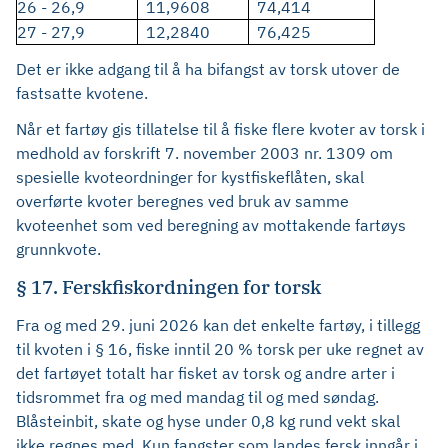
26 - 26,9
11,9608
74,414
27 - 27,9
12,2840
76,425
Det er ikke adgang til å ha bifangst av torsk utover de
fastsatte kvotene.
Når et fartøy gis tillatelse til å fiske flere kvoter av torsk i
medhold av forskrift 7. november 2003 nr. 1309 om
spesielle kvoteordninger for kystfiskeflåten, skal
overførte kvoter beregnes ved bruk av samme
kvoteenhet som ved beregning av mottakende fartøys
grunnkvote.
§ 17. Ferskfiskordningen for torsk
Fra og med 29. juni 2026 kan det enkelte fartøy, i tillegg
til kvoten i § 16, fiske inntil 20 % torsk per uke regnet av
det fartøyet totalt har fisket av torsk og andre arter i
tidsrommet fra og med mandag til og med søndag.
Blåsteinbit, skate og hyse under 0,8 kg rund vekt skal
ikke regnes med. Kun fangster som landes fersk inngår i