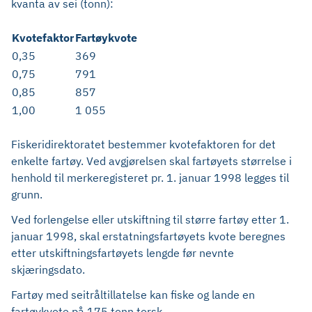
kvanta av sei (tonn):
Kvotefaktor
Fartøykvote
0,35
369
0,75
791
0,85
857
1,00
1 055
Fiskeridirektoratet bestemmer kvotefaktoren for det
enkelte fartøy. Ved avgjørelsen skal fartøyets størrelse i
henhold til merkeregisteret pr. 1. januar 1998 legges til
grunn.
Ved forlengelse eller utskiftning til større fartøy etter 1.
januar 1998, skal erstatningsfartøyets kvote beregnes
etter utskiftningsfartøyets lengde før nevnte
skjæringsdato.
Fartøy med seitråltillatelse kan fiske og lande en
fartøykvote på 175 tonn torsk.