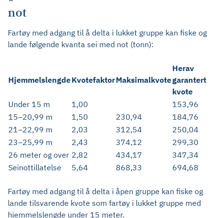
not
Fartøy med adgang til å delta i lukket gruppe kan fiske og
lande følgende kvanta sei med not (tonn):
Herav
Hjemmelslengde
Kvotefaktor
Maksimalkvote
garantert
kvote
Under 15 m
1,00
153,96
15–20,99 m
1,50
230,94
184,76
21–22,99 m
2,03
312,54
250,04
23–25,99 m
2,43
374,12
299,30
26 meter og over
2,82
434,17
347,34
Seinottillatelse
5,64
868,33
694,68
Fartøy med adgang til å delta i åpen gruppe kan fiske og
lande tilsvarende kvote som fartøy i lukket gruppe med
hjemmelslengde under 15 meter.