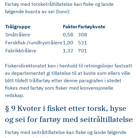
Fartøy med torsketråltillatelse kan fiske og lande
følgende kvanta av sei (tonn):
Trålgruppe
Faktor
Fartøykvote
Småtrålere
0,58
308
Ferskfisk-/rundfrystrålere
1,00
531
Fabrikktrålere
1,32
701
Fiskeridirektoratet kan i henhold til retningslinjer fastsatt
av departementet gi tillatelse til at kvote som ellers ville
blitt tildelt trålfartøy etter denne paragrafen i stedet
fiskes med fartøy som fisker med konvensjonelle
redskap.
§ 9 Kvoter i fisket etter torsk, hyse
og sei for fartøy med seitråltillatelse
Fartøy med seitråltillatelse kan fiske og lande følgende