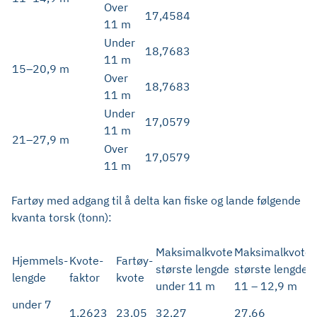
Over
17,4584
11 m
Under
18,7683
11 m
15–20,9 m
Over
18,7683
11 m
Under
17,0579
11 m
21–27,9 m
Over
17,0579
11 m
Fartøy med adgang til å delta kan fiske og lande følgende
kvanta torsk (tonn):
Maksimalkvote
Maksimalkvote
Hjemmels-
Kvote-
Fartøy-
største lengde
største lengde
lengde
faktor
kvote
under 11 m
11 – 12,9 m
under 7
1,2623
23,05
32,27
27,66