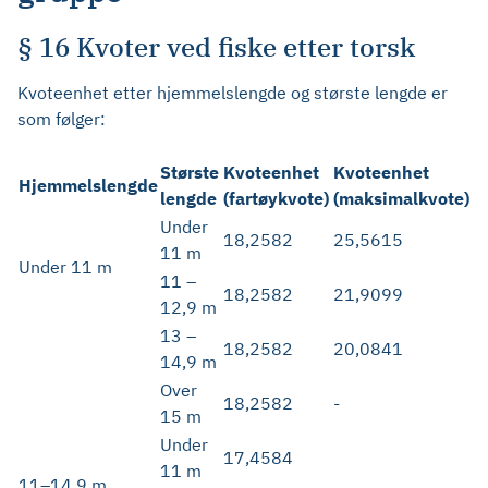
§ 16 Kvoter ved fiske etter torsk
Kvoteenhet etter hjemmelslengde og største lengde er
som følger:
Største
Kvoteenhet
Kvoteenhet
Hjemmelslengde
lengde
(fartøykvote)
(maksimalkvote)
Under
18,2582
25,5615
11 m
Under 11 m
11 –
18,2582
21,9099
12,9 m
13 –
18,2582
20,0841
14,9 m
Over
18,2582
-
15 m
Under
17,4584
11 m
11–14,9 m