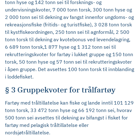
tonn hyse og 142 tonn sei til forsknings- og
undervisningskvoter, 7 000 tonn torsk, 300 tonn hyse og
2 000 tonn sei til dekning av fangst innenfor ungdoms- og
rekreasjonsfiske (fritids- og turistfiske), 3 028 tonn torsk
til kystfiskeordningen, 250 tonn sei til agnformål, 2 500
tonn torsk til dekning av kvotebonus ved levendelagring,
6 689 tonn torsk,1 877 hyse og 1 312 tonn sei til
rekrutteringskvoter for fartøy i lukket gruppe og 150 tonn
torsk, 50 tonn hyse og 57 tonn sei til rekrutteringskvoter
i åpen gruppe. Det avsettes 100 tonn torsk til innblanding
i loddefisket.
§ 3 Gruppekvoter for trålfartøy
Fartøy med tråltillatelse kan fiske og lande inntil 101 129
tonn torsk, 33 472 tonn hyse og 66 192 tonn sei, hvorav
500 tonn sei avsettes til dekning av bifangst i fisket for
fartøy med pelagisk tråltillatelse eller
nordsjøtråltillatelse.