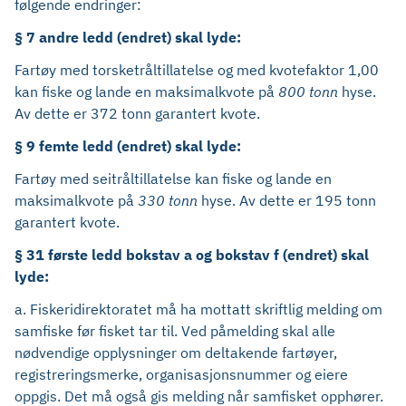
følgende endringer:
§ 7 andre ledd (endret) skal lyde:
Fartøy med torsketråltillatelse og med kvotefaktor 1,00
kan fiske og lande en maksimalkvote på
800 tonn
hyse.
Av dette er 372 tonn garantert kvote.
§ 9 femte ledd (endret) skal lyde:
Fartøy med seitråltillatelse kan fiske og lande en
maksimalkvote på
330 tonn
hyse. Av dette er 195 tonn
garantert kvote.
§ 31 første ledd bokstav a og bokstav f (endret) skal
lyde:
a. Fiskeridirektoratet må ha mottatt skriftlig melding om
samfiske før fisket tar til. Ved påmelding skal alle
nødvendige opplysninger om deltakende fartøyer,
registreringsmerke, organisasjonsnummer og eiere
oppgis. Det må også gis melding når samfisket opphører.