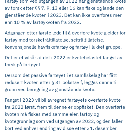
Fartøy som ved utgangen av 2022 har gjenstående kvote
av torsk etter §§ 7, 9, 13 eller 16 kan fiske og lande den
gjenstående kvoten i 2023. Det kan ikke overføres mer
enn 10 % av fartøykvoten fra 2022.
Adgangen etter første ledd til å overføre kvote gjelder for
fartøy med torsketråltillatelse, seitråltillatelse,
konvensjonelle havfiskefartøy og fartøy i lukket gruppe.
Det er et vilkår at det i 2022 er kvotebelastet fangst av
torsk på fartøyet.
Dersom det passive fartøyet i et samfiskelag har fått
redusert kvoten etter § 31 bokstav f, legges denne til
grunn ved beregning av gjenstående kvote.
Fangst i 2023 vil bli avregnet fartøyets overførte kvote
fra 2022 først, frem til denne er oppfisket. Den overførte
kvoten må fiskes med samme eier, fartøy og
kvotegrunnlag som ved utgangen av 2022, og den faller
bort ved enhver endring av disse etter 31. desember