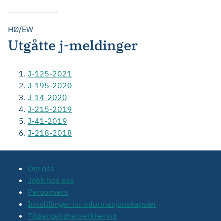
-----------------
HØ/EW
Utgåtte j-meldinger
J-125-2021
J-195-2020
J-14-2020
J-215-2019
J-41-2019
J-218-2018
Om oss
Jobb hos oss
Personvern
Innstillinger for informasjonskapsler
Tilgjengelighetserklæring