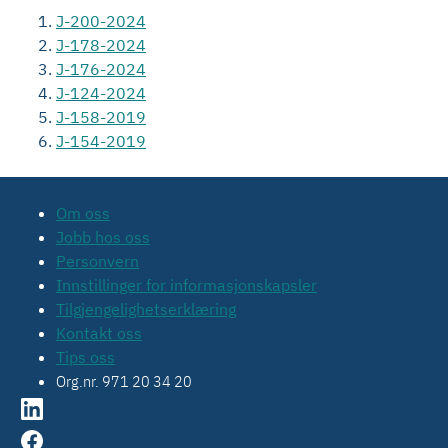
J-200-2024
J-178-2024
J-176-2024
J-124-2024
J-158-2019
J-154-2019
Om oss
Jobb hos oss
Personvern
Innstillinger for informasjonskapsler
Tilgjengelighetserklæring
Kontakt oss
Tips oss
Org.nr. 971 20 34 20