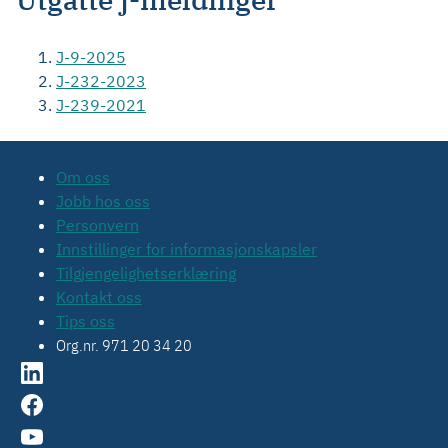
J-9-2025
J-232-2023
J-239-2021
Om oss
Jobb hos oss
Personvern
Innstillinger for informasjonskapsler
Tilgjengelighetserklæring
Kontakt oss
Tips oss
Org.nr. 971 20 34 20