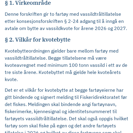
§ 1. Virkeområde
Denne forskriften gir to fartøy med vassildtråltillatelse
etter konsesjonsforskriften § 2-24 adgang til å inngå en
avtale om bytte av vassildkvote for årene 2026 og 2027.
§ 2. Vilkår for kvotebytte
Kvotebytteordningen gjelder bare mellom fartøy med
vassildtråltillatelse. Begge tillatelsene må være
kvoteavregnet med minimum 100 tonn vassild i ett av de
tre siste årene. Kvotebyttet må gjelde hele kvoteårets
kvote.
Det er et vilkår for kvotebytte at begge fartøyeierne har
gitt bindende og signert melding til Fiskeridirektoratet før
det fiskes. Meldingen skal bindende angi fartøynavn,
fiskerimerke, kjennesignal og identitetsnummeret til
fartøyets vassildtråltillatelse. Det skal også oppgis hvilket
fartøy som skal fiske på egen og det andre fartøyets
tillatelse i 2026 og hvilket av disse fartøyene som skal