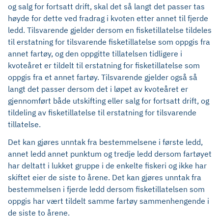
og salg for fortsatt drift, skal det så langt det passer tas
høyde for dette ved fradrag i kvoten etter annet til fjerde
ledd. Tilsvarende gjelder dersom en fisketillatelse tildeles
til erstatning for tilsvarende fisketillatelse som oppgis fra
annet fartøy, og den oppgitte tillatelsen tidligere i
kvoteåret er tildelt til erstatning for fisketillatelse som
oppgis fra et annet fartøy. Tilsvarende gjelder også så
langt det passer dersom det i løpet av kvoteåret er
gjennomført både utskifting eller salg for fortsatt drift, og
tildeling av fisketillatelse til erstatning for tilsvarende
tillatelse.
Det kan gjøres unntak fra bestemmelsene i første ledd,
annet ledd annet punktum og tredje ledd dersom fartøyet
har deltatt i lukket gruppe i de enkelte fiskeri og ikke har
skiftet eier de siste to årene. Det kan gjøres unntak fra
bestemmelsen i fjerde ledd dersom fisketillatelsen som
oppgis har vært tildelt samme fartøy sammenhengende i
de siste to årene.