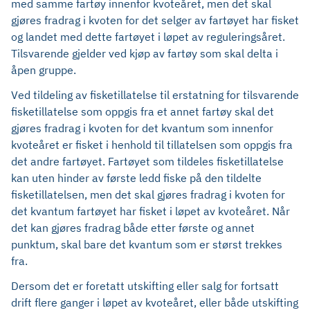
med samme fartøy innenfor kvoteåret, men det skal
gjøres fradrag i kvoten for det selger av fartøyet har fisket
og landet med dette fartøyet i løpet av reguleringsåret.
Tilsvarende gjelder ved kjøp av fartøy som skal delta i
åpen gruppe.
Ved tildeling av fisketillatelse til erstatning for tilsvarende
fisketillatelse som oppgis fra et annet fartøy skal det
gjøres fradrag i kvoten for det kvantum som innenfor
kvoteåret er fisket i henhold til tillatelsen som oppgis fra
det andre fartøyet. Fartøyet som tildeles fisketillatelse
kan uten hinder av første ledd fiske på den tildelte
fisketillatelsen, men det skal gjøres fradrag i kvoten for
det kvantum fartøyet har fisket i løpet av kvoteåret. Når
det kan gjøres fradrag både etter første og annet
punktum, skal bare det kvantum som er størst trekkes
fra.
Dersom det er foretatt utskifting eller salg for fortsatt
drift flere ganger i løpet av kvoteåret, eller både utskifting