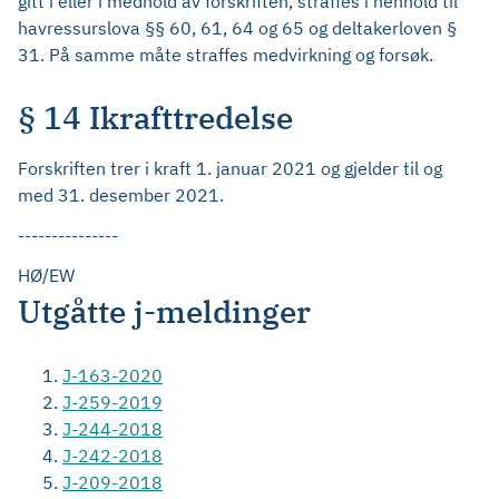
gitt i eller i medhold av forskriften, straffes i henhold til
havressurslova §§ 60, 61, 64 og 65 og deltakerloven §
31. På samme måte straffes medvirkning og forsøk.
§ 14 Ikrafttredelse
Forskriften trer i kraft 1. januar 2021 og gjelder til og
med 31. desember 2021.
---------------
HØ/EW
Utgåtte j-meldinger
J-163-2020
J-259-2019
J-244-2018
J-242-2018
J-209-2018