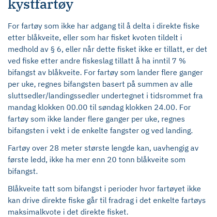
kystfartøy
For fartøy som ikke har adgang til å delta i direkte fiske
etter blåkveite, eller som har fisket kvoten tildelt i
medhold av § 6, eller når dette fisket ikke er tillatt, er det
ved fiske etter andre fiskeslag tillatt å ha inntil 7 %
bifangst av blåkveite. For fartøy som lander flere ganger
per uke, regnes bifangsten basert på summen av alle
sluttsedler/landingssedler undertegnet i tidsrommet fra
mandag klokken 00.00 til søndag klokken 24.00. For
fartøy som ikke lander flere ganger per uke, regnes
bifangsten i vekt i de enkelte fangster og ved landing.
Fartøy over 28 meter største lengde kan, uavhengig av
første ledd, ikke ha mer enn 20 tonn blåkveite som
bifangst.
Blåkveite tatt som bifangst i perioder hvor fartøyet ikke
kan drive direkte fiske går til fradrag i det enkelte fartøys
maksimalkvote i det direkte fisket.