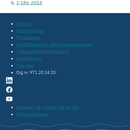
J-186-2018
Om oss
Jobb hos oss
Personvern
Innstillinger for informasjonskapsler
Tilgjengelighetserklæring
Kontakt oss
Tips oss
Org.nr. 971 20 34 20
Abonner på nyheter og varsler
Driftsmeldinger