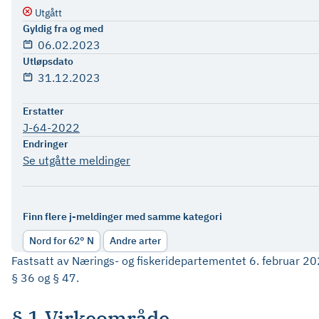
Utgått
Gyldig fra og med
06.02.2023
Utløpsdato
31.12.2023
Erstatter
J-64-2022
Endringer
Se utgåtte meldinger
Finn flere j-meldinger med samme kategori
Nord for 62° N
Andre arter
Fastsatt av Nærings- og fiskeridepartementet 6. februar 202
§ 36 og § 47.
§ 1 Virkeområde