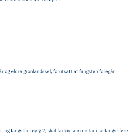
t år og eldre grønlandssel, forutsatt at fangsten foregår
og fangstfartøy § 2, skal fartøy som deltar i selfangst føre