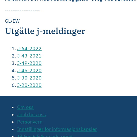
-------------------
GL/EW
Utgåtte j-meldinger
J-64-2022
J-43-2021
J-49-2020
J-45-2020
J-30-2020
J-20-2020
Om oss
Jobb hos oss
Personvern
Innstillinger for informasjonskapsler
Tilgjengelighetserklæring