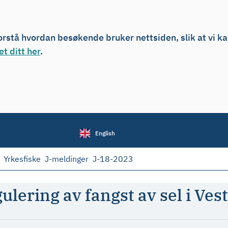
forstå hvordan besøkende bruker nettsiden, slik at vi k
t ditt her
.
English
Yrkesfiske
J-meldinger
J-18-2023
ulering av fangst av sel i Ves