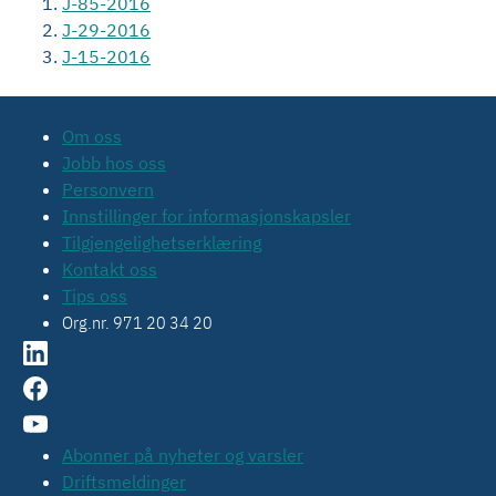
J-85-2016
J-29-2016
J-15-2016
Om oss
Jobb hos oss
Personvern
Innstillinger for informasjonskapsler
Tilgjengelighetserklæring
Kontakt oss
Tips oss
Org.nr. 971 20 34 20
Abonner på nyheter og varsler
Driftsmeldinger