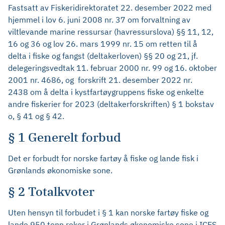
Fastsatt av Fiskeridirektoratet 22. desember 2022 med
hjemmel i lov 6. juni 2008 nr. 37 om forvaltning av
viltlevande marine ressursar (havressurslova) §§ 11, 12,
16 og 36 og lov 26. mars 1999 nr. 15 om retten til å
delta i fiske og fangst (deltakerloven) §§ 20 og 21, jf.
delegeringsvedtak 11. februar 2000 nr. 99 og 16. oktober
2001 nr. 4686, og forskrift 21. desember 2022 nr.
2438 om å delta i kystfartøygruppens fiske og enkelte
andre fiskerier for 2023 (deltakerforskriften) § 1 bokstav
o, § 41 og § 42.
§ 1 Generelt forbud
Det er forbudt for norske fartøy å fiske og lande fisk i
Grønlands økonomiske sone.
§ 2 Totalkvoter
Uten hensyn til forbudet i § 1 kan norske fartøy fiske og
lande 950 tonn reker i Grønlands økonomiske sone i ICES