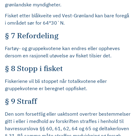
grønlandske myndigheter.
Fisket etter blåkveite ved Vest-Grønland kan bare foregå
i området sør for 64°30`N.
§ 7 Refordeling
Fartøy- og gruppekvotene kan endres eller oppheves
dersom en rasjonell utøvelse av fisket tilsier det.
§ 8 Stopp i fisket
Fiskeriene vil bli stoppet når totalkvotene eller
gruppekvotene er beregnet oppfisket.
§ 9 Straff
Den som forsettlig eller uaktsomt overtrer bestemmelser
gitt i eller i medhold av forskriften straffes i henhold til
havressurslova §§ 60, 61, 62, 64 og 65 og deltakerloven
§ 31. På samme måte straffes medvirkning og forsøk.