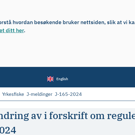
forstå hvordan besøkende bruker nettsiden, slik at vi k
t ditt her
.
English
Yrkesfiske
J-meldinger
J-165-2024
ring av i forskrift om reguler
2024