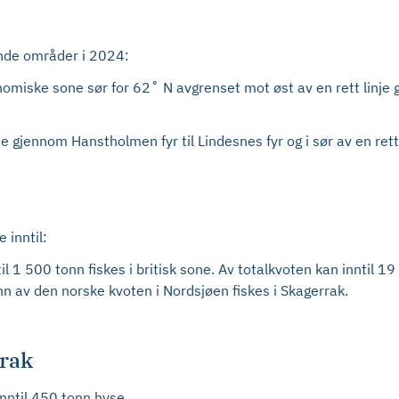
gende områder i 2024:
konomiske sone sør for 62˚ N avgrenset mot øst av en rett linj
nje gjennom Hanstholmen fyr til Lindesnes fyr og i sør av en rett
 inntil:
 1 500 tonn fiskes i britisk sone. Av totalkvoten kan inntil 19
tonn av den norske kvoten i Nordsjøen fiskes i Skagerrak.
rrak
nntil 450 tonn hyse.