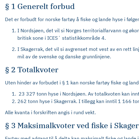
§ 1 Generelt forbud
Det er forbudt for norske fartøy å fiske og lande hyse i føl
I Nordsjøen, det vil si Norges territorialfarvann og ø
britisk sone i ICES´ statistikkområde 4.
I Skagerrak, det vil si avgrenset mot vest av en rett li
mil av de svenske og danske grunnlinjene.
§ 2 Totalkvoter
Uten hinder av forbudet i § 1 kan norske fartøy fiske og lande
23 327 tonn hyse i Nordsjøen. Av totalkvoten kan inntil
262 tonn hyse i Skagerrak. I tillegg kan inntil 1 166 
Alle kvanta i forskriften angis i rund vekt.
§ 3 Maksimalkvoter ved fiske i Skage
Fartøy med adgang til å delta kan maksimalt fiske og lande i