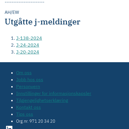
-----------------------
AH/EW
Utgåtte j-meldinger
J-138-2024
J-24-2024
J-20-2024
Om oss
Jobb hos oss
Personvern
Innstillinger for informasjonskapsler
Tilgjengelighetserklæring
Kontakt oss
Tips oss
Org.nr. 971 20 34 20