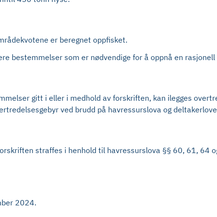
 områdekvotene er beregnet oppfisket.
mere bestemmelser som er nødvendige for å oppnå en rasjonell 
elser gitt i eller i medhold av forskriften, kan ilegges overtr
rtredelsesgebyr ved brudd på havressurslova og deltakerlove
orskriften straffes i henhold til havressurslova §§ 60, 61, 64
ember 2024.