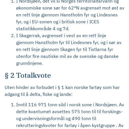
I Nordsjøen, det vil si Norges territorialfarvann og
økonomiske sone sør for 62°N avgrenset mot øst av
en rett linje gjennom Hanstholm fyr og Lindesnes
fyr, og i EU-sonen og i britisk sone i ICES
statistikkområde 4 og 7d.
I Skagerrak, avgrenset i vest av en rett linje
gjennom Hanstholm fyr til Lindesnes fyr, og i sør av
en rett linje gjennom Skagen fyr til Tistlarna fyr
utenfor fire nautiske mil av de svenske og danske
grunnlinjene.
§ 2 Totalkvote
Uten hinder av forbudet i § 1 kan norske fartøy som har
adgang til å delta, fiske og lande:
Inntil 116 971 tonn sild i norsk sone i Nordsjøen. Av
dette kvantumet avsettes 575 tonn til til forskings-
og undervisningsformål og 490 tonn til
rekrutteringskvoter for fartøy i åpen kystgruppe . Av