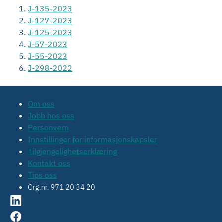
J-135-2023
J-127-2023
J-125-2023
J-57-2023
J-55-2023
J-298-2022
Om oss
Jobb hos oss
Personvern
Innstillinger for informasjonskapsler
Tilgjengelighetserklæring
Kontakt oss
Tips oss
Org.nr. 971 20 34 20