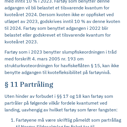
med inntil 10 % i 2023. Fartøy som benytter denne
adgangen vil bli belastet et tilsvarende kvantum for
kvoteåret 2024. Dersom kvoten ikke er oppfisket ved
utløpet av 2023, godskrives inntil 10 % av denne kvoten
til 2024. Fartøy som benyttet adgangen i 2022 blir
belastet eller godskrevet et tilsvarende kvantum for
kvoteåret 2023.
Fartøy som i 2023 benytter slumpfiskeordningen i tråd
med forskrift 4. mars 2005 nr. 193 om
strukturkvoteordningen for havfiskeflåten § 15, kan ikke
benytte adgangen til kvotefleksibilitet på fartøynivå.
§ 11 Partråling
Uten hinder av forbudet i §§ 17 og 18 kan fartøy som
partråler på følgende vilkår fordele kvantumet ved
landing, uavhengig av hvilket fartøy som fører fangsten:
Fartøyene må være skriftlig påmeldt som partrållag
til Norges Sildesalgslag før fisket tar til.