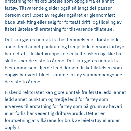
erstatning for fisketillatelse som oppgis fra et annet
fartøy. Tilsvarende gjelder også så langt det passer
dersom det i løpet av reguleringsåret er gjennomført
både utskifting eller salg for fortsatt drift, og tildeling av
fisketillatelse til erstatning for tilsvarende tillatelse.
Det kan gjøres unntak fra bestemmelsene i første ledd,
annet ledd annet punktum og tredje ledd dersom fartøyet
har deltatt i lukket gruppe i de enkelte fiskeri og ikke har
skiftet eier de siste to årene. Det kan gjøres unntak fra
bestemmelsen i fjerde ledd dersom fisketillatelsen som
oppgis har vært tildelt samme fartøy sammenhengende i
de siste to årene.
Fiskeridirektoratet kan gjøre unntak fra første ledd, annet
ledd annet punktum og tredje ledd for fartøy som
erverves til erstatning for fartøy som på grunn av havari
eller forlis har vesentlig driftsavbrudd. Det er en
forutsetning at vilkårene for bruk av leiefartøy ellers er
oppfylt.