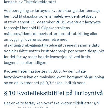
fastsatt av Fiskeridirektoratet.
Ved beregning av fartøyets kvotefaktor gjelder tonnasje i
henhold til skipskontrollens målebrev/identitetsbevis
utstedt senest 31. desember 2001, eventuelt fartøyets
tonnasje i henhold til Skipskontrollens
målebrev/identitetsbevis etter foretatt utskifting eller
ombygging i overensstemmelse med
utskifting/ombyggingstillatelse gitt senest samme dato.
Ved eierskifte nyttes bruttotonnasje per nevnte tidspunkt
for det fartøy reder hadde konsesjon på ved årets
begynnelse eller tidligere.
Kvoteenheten fastsettes til 0,65. Av den totale
fartøykvoten kan en maksimalkvote beregnet på grunnlag
av en delkvoteenhet på 0,3 fiskes i britisk sone.
§ 10 Kvotefleksibilitet på fartøynivå
Det enkelte fartøy kan overfiske kvoten tildelt etter § 9