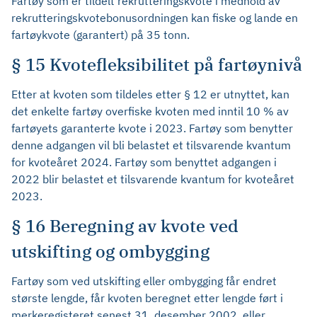
Fartøy som er tildelt rekrutteringskvote i medhold av
rekrutteringskvotebonusordningen kan fiske og lande en
fartøykvote (garantert) på 35 tonn.
§ 15 Kvotefleksibilitet på fartøynivå
Etter at kvoten som tildeles etter § 12 er utnyttet, kan
det enkelte fartøy overfiske kvoten med inntil 10 % av
fartøyets garanterte kvote i 2023. Fartøy som benytter
denne adgangen vil bli belastet et tilsvarende kvantum
for kvoteåret 2024. Fartøy som benyttet adgangen i
2022 blir belastet et tilsvarende kvantum for kvoteåret
2023.
§ 16 Beregning av kvote ved
utskifting og ombygging
Fartøy som ved utskifting eller ombygging får endret
største lengde, får kvoten beregnet etter lengde ført i
merkeregisteret senest 31. desember 2002, eller