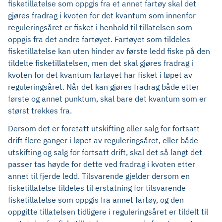
fisketillatelse som oppgis fra et annet fartøy skal det
gjøres fradrag i kvoten for det kvantum som innenfor
reguleringsåret er fisket i henhold til tillatelsen som
oppgis fra det andre fartøyet. Fartøyet som tildeles
fisketillatelse kan uten hinder av første ledd fiske på den
tildelte fisketillatelsen, men det skal gjøres fradrag i
kvoten for det kvantum fartøyet har fisket i løpet av
reguleringsåret. Når det kan gjøres fradrag både etter
første og annet punktum, skal bare det kvantum som er
størst trekkes fra.
Dersom det er foretatt utskifting eller salg for fortsatt
drift flere ganger i løpet av reguleringsåret, eller både
utskifting og salg for fortsatt drift, skal det så langt det
passer tas høyde for dette ved fradrag i kvoten etter
annet til fjerde ledd. Tilsvarende gjelder dersom en
fisketillatelse tildeles til erstatning for tilsvarende
fisketillatelse som oppgis fra annet fartøy, og den
oppgitte tillatelsen tidligere i reguleringsåret er tildelt til