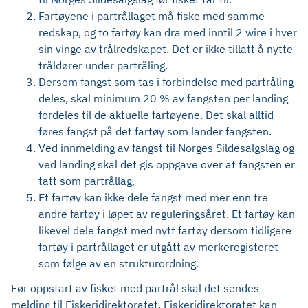
Fartøyene i partrållaget må fiske med samme
redskap, og to fartøy kan dra med inntil 2 wire i hver
sin vinge av trålredskapet. Det er ikke tillatt å nytte
tråldører under partråling.
Dersom fangst som tas i forbindelse med partråling
deles, skal minimum 20 % av fangsten per landing
fordeles til de aktuelle fartøyene. Det skal alltid
føres fangst på det fartøy som lander fangsten.
Ved innmelding av fangst til Norges Sildesalgslag og
ved landing skal det gis oppgave over at fangsten er
tatt som partrållag.
Et fartøy kan ikke dele fangst med mer enn tre
andre fartøy i løpet av reguleringsåret. Et fartøy kan
likevel dele fangst med nytt fartøy dersom tidligere
fartøy i partrållaget er utgått av merkeregisteret
som følge av en strukturordning.
Før oppstart av fisket med partrål skal det sendes
melding til Fiskeridirektoratet. Fiskeridirektoratet kan