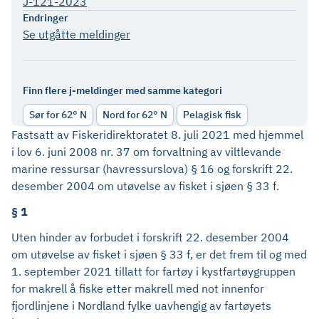
J-121-2023
Endringer
Se utgåtte meldinger
Finn flere j-meldinger med samme kategori
Sør for 62° N
Nord for 62° N
Pelagisk fisk
Fastsatt av Fiskeridirektoratet 8. juli 2021 med hjemmel
i lov 6. juni 2008 nr. 37 om forvaltning av viltlevande
marine ressursar (havressurslova) § 16 og forskrift 22.
desember 2004 om utøvelse av fisket i sjøen § 33 f.
§ 1
Uten hinder av forbudet i forskrift 22. desember 2004
om utøvelse av fisket i sjøen § 33 f, er det frem til og med
1. september 2021 tillatt for fartøy i kystfartøygruppen
for makrell å fiske etter makrell med not innenfor
fjordlinjene i Nordland fylke uavhengig av fartøyets