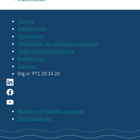
Om oss
Jobb hos oss
Personvern
Innstillinger for informasjonskapsler
Tilgjengelighetserklæring
Kontakt oss
Tips oss
Org.nr. 971 20 34 20
Abonner på nyheter og varsler
Driftsmeldinger