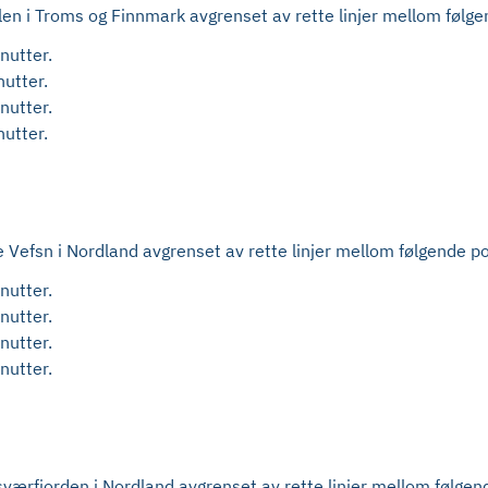
llen i Troms og Finnmark avgrenset av rette linjer mellom følge
nutter.
utter.
nutter.
utter.
re Vefsn i Nordland avgrenset av rette linjer mellom følgende p
nutter.
nutter.
nutter.
nutter.
sværfjorden i Nordland avgrenset av rette linjer mellom følgen