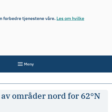
an forbedre tjenestene våre.
Les om hvilke
Meny
g av områder nord for 62°N