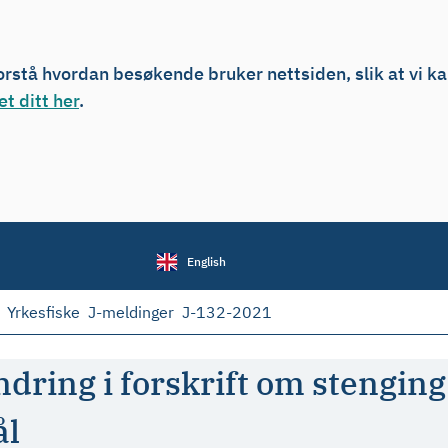
forstå hvordan besøkende bruker nettsiden, slik at vi k
t ditt her
.
English
Yrkesfiske
J-meldinger
J-132-2021
ndring i forskrift om stengin
ål