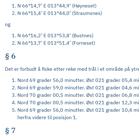
N 66°14,7’ E 013°44,9’ (Høyneset)
N 66°15,4’ E 013°44,0’ (Straumsnes)
og
N 66°16,2’ E 013°53,8’ (Bustnes)
N 66°13,7’ E 013°51,4’ (Forneset)
§ 6
Det er forbudt å fiske etter reke med trål i et område på yt
Nord 69 grader 56,0 minutter. Øst 021 grader 05,4 mi
Nord 69 grader 59,0 minutter. Øst 021 grader 04,6 mi
Nord 70 grader 00,5 minutter. Øst 021 grader 06,8 mi
Nord 70 grader 00,5 minutter. Øst 021 grader 12,3 mi
Nord 69 grader 56,0 minutter. Øst 021 grader 10,4 mi
herfra videre til posisjon 1.
§ 7