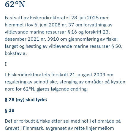
62°N
Fastsatt av Fiskeridirektoratet 28. juli 2025 med
hjemmel i lov 6. juni 2008 nr. 37 om forvaltning av
viltlevande marine ressursar § 16 og forskrift 23.
desember 2021 nr. 3910 om gjennomføring av fiske,
fangst og høsting av viltlevende marine ressurser § 50,
bokstav a.
I
I Fiskeridirektoratets forskrift 21. august 2009 om
regulering av seinotfiske, stenging av områder på kysten
nord for 62°N, gjøres følgende endring:
§ 28 (ny) skal lyde:
§ 28
Det er forbudt å fiske etter sei med not i et område på
Grevet i Finnmark, avgrenset av rette linjer mellom