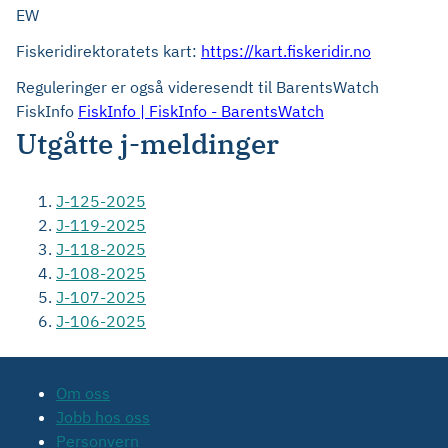
EW
Fiskeridirektoratets kart:
https://kart.fiskeridir.no
Reguleringer er også videresendt til BarentsWatch
FiskInfo
FiskInfo | FiskInfo - BarentsWatch
Utgåtte j-meldinger
J-125-2025
J-119-2025
J-118-2025
J-108-2025
J-107-2025
J-106-2025
Om oss
Jobb hos oss
Personvern