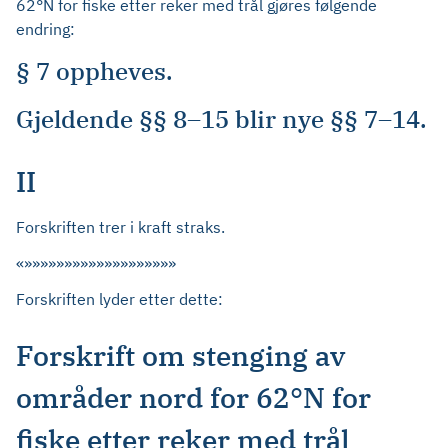
62°N for fiske etter reker med trål gjøres følgende
endring:
§ 7 oppheves.
Gjeldende §§ 8–15 blir nye §§ 7–14.
II
Forskriften trer i kraft straks.
«»»»»»»»»»»»»»»»»»»»
Forskriften lyder etter dette:
Forskrift om stenging av
områder nord for 62°N for
fiske etter reker med trål