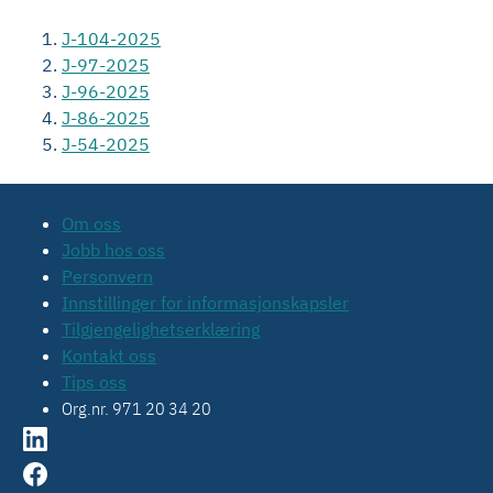
J-104-2025
J-97-2025
J-96-2025
J-86-2025
J-54-2025
Om oss
Jobb hos oss
Personvern
Innstillinger for informasjonskapsler
Tilgjengelighetserklæring
Kontakt oss
Tips oss
Org.nr. 971 20 34 20