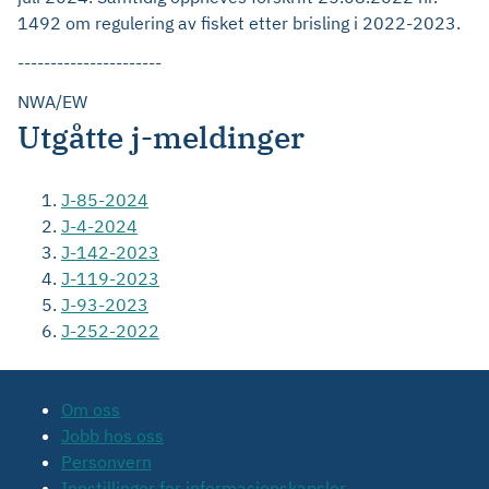
1492 om regulering av fisket etter brisling i 2022-2023.
----------------------
NWA/EW
Utgåtte j-meldinger
J-85-2024
J-4-2024
J-142-2023
J-119-2023
J-93-2023
J-252-2022
Om oss
Jobb hos oss
Personvern
Innstillinger for informasjonskapsler