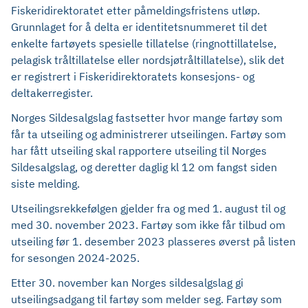
Fiskeridirektoratet etter påmeldingsfristens utløp.
Grunnlaget for å delta er identitetsnummeret til det
enkelte fartøyets spesielle tillatelse (ringnottillatelse,
pelagisk tråltillatelse eller nordsjøtråltillatelse), slik det
er registrert i Fiskeridirektoratets konsesjons- og
deltakerregister.
Norges Sildesalgslag fastsetter hvor mange fartøy som
får ta utseiling og administrerer utseilingen. Fartøy som
har fått utseiling skal rapportere utseiling til Norges
Sildesalgslag, og deretter daglig kl 12 om fangst siden
siste melding.
Utseilingsrekkefølgen gjelder fra og med 1. august til og
med 30. november 2023. Fartøy som ikke får tilbud om
utseiling før 1. desember 2023 plasseres øverst på listen
for sesongen 2024-2025.
Etter 30. november kan Norges sildesalgslag gi
utseilingsadgang til fartøy som melder seg. Fartøy som