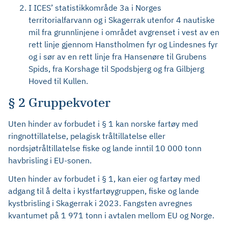
I ICES’ statistikkområde 3a i Norges
territorialfarvann og i Skagerrak utenfor 4 nautiske
mil fra grunnlinjene i området avgrenset i vest av en
rett linje gjennom Hanstholmen fyr og Lindesnes fyr
og i sør av en rett linje fra Hansenøre til Grubens
Spids, fra Korshage til Spodsbjerg og fra Gilbjerg
Hoved til Kullen.
§ 2 Gruppekvoter
Uten hinder av forbudet i § 1 kan norske fartøy med
ringnottillatelse, pelagisk tråltillatelse eller
nordsjøtråltillatelse fiske og lande inntil 10 000 tonn
havbrisling i EU-sonen.
Uten hinder av forbudet i § 1, kan eier og fartøy med
adgang til å delta i kystfartøygruppen, fiske og lande
kystbrisling i Skagerrak i 2023. Fangsten avregnes
kvantumet på 1 971 tonn i avtalen mellom EU og Norge.