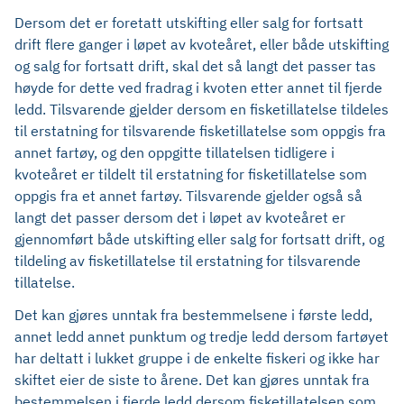
Dersom det er foretatt utskifting eller salg for fortsatt
drift flere ganger i løpet av kvoteåret, eller både utskifting
og salg for fortsatt drift, skal det så langt det passer tas
høyde for dette ved fradrag i kvoten etter annet til fjerde
ledd. Tilsvarende gjelder dersom en fisketillatelse tildeles
til erstatning for tilsvarende fisketillatelse som oppgis fra
annet fartøy, og den oppgitte tillatelsen tidligere i
kvoteåret er tildelt til erstatning for fisketillatelse som
oppgis fra et annet fartøy. Tilsvarende gjelder også så
langt det passer dersom det i løpet av kvoteåret er
gjennomført både utskifting eller salg for fortsatt drift, og
tildeling av fisketillatelse til erstatning for tilsvarende
tillatelse.
Det kan gjøres unntak fra bestemmelsene i første ledd,
annet ledd annet punktum og tredje ledd dersom fartøyet
har deltatt i lukket gruppe i de enkelte fiskeri og ikke har
skiftet eier de siste to årene. Det kan gjøres unntak fra
bestemmelsen i fjerde ledd dersom fisketillatelsen som