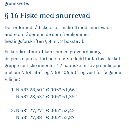
grunnkvote.
§ 16 Fiske med snurrevad
Det er forbudt å fiske etter makrell med snurrevad i
andre områder enn de som fremkommer i
høstingsforskriften § 4 nr. 2 bokstav b.
Fiskeridirektoratet kan som en prøveordning gi
dispensasjon fra forbudet i første ledd for fartøy i lukket
gruppe for fiske innenfor 12 nautiske mil av grunnlinjene
mellom N 58° 45` og N 58° 06,50` og vest for følgende
9 linjer:
N 58° 28,50` Ø 005° 51,66`
N 58° 28,53` Ø 005° 51,35`
N 58° 27,27` Ø 005° 53,42`
N 58° 27,88` Ø 005° 52,87`