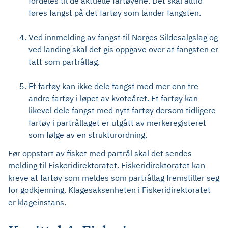
fordeles til de aktuelle fartøyene. Det skal alltid
føres fangst på det fartøy som lander fangsten.
Ved innmelding av fangst til Norges Sildesalgslag og
ved landing skal det gis oppgave over at fangsten er
tatt som partrållag.
Et fartøy kan ikke dele fangst med mer enn tre
andre fartøy i løpet av kvoteåret. Et fartøy kan
likevel dele fangst med nytt fartøy dersom tidligere
fartøy i partrållaget er utgått av merkeregisteret
som følge av en strukturordning.
Før oppstart av fisket med partrål skal det sendes
melding til Fiskeridirektoratet. Fiskeridirektoratet kan
kreve at fartøy som meldes som partrållag fremstiller seg
for godkjenning. Klagesaksenheten i Fiskeridirektoratet
er klageinstans.