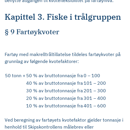
benytte adgangen til kvotefleksibilitet på fartøynivå.
Kapittel 3. Fiske i trålgruppen
§ 9 Fartøykvoter
Fartøy med makrelltråltillatelse tildeles fartøykvoter på
grunnlag av følgende kvotefaktorer:
50 tonn +
50 % av bruttotonnasje fra
0 – 100
40 % av bruttotonnasje fra
101 – 200
30 % av bruttotonnasje fra
201 – 300
20 % av bruttotonnasje fra
301 – 400
10 % av bruttotonnasje fra
401 – 600
Ved beregning av fartøyets kvotefaktor gjelder tonnasje i
henhold til Skipskontrollens målebrev eller