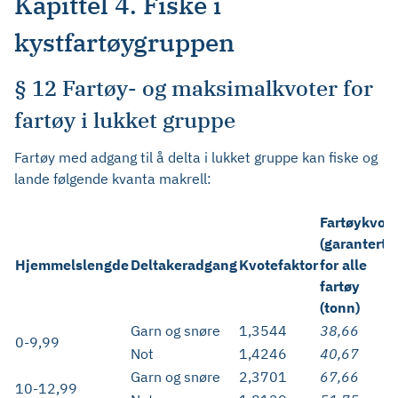
Kapittel 4. Fiske i
kystfartøygruppen
§ 12 Fartøy- og maksimalkvoter for
fartøy i lukket gruppe
Fartøy med adgang til å delta i lukket gruppe kan fiske og
lande følgende kvanta makrell:
Fartøykvot
(garantert)
Hjemmelslengde
Deltakeradgang
Kvotefaktor
for alle
fartøy
(tonn)
Garn og snøre
1,3544
38,66
0-9,99
Not
1,4246
40,67
Garn og snøre
2,3701
67,66
10-12,99