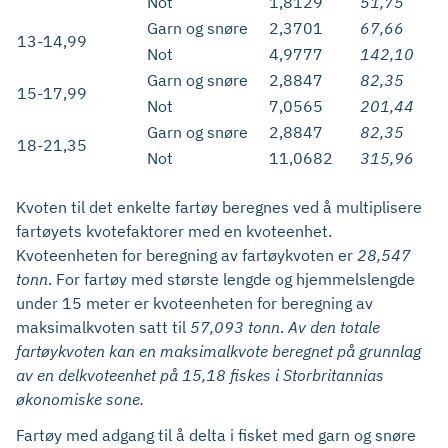
Not
1,8129
51,75
Garn og snøre
2,3701
67,66
13-14,99
Not
4,9777
142,10
Garn og snøre
2,8847
82,35
15-17,99
Not
7,0565
201,44
Garn og snøre
2,8847
82,35
18-21,35
Not
11,0682
315,96
Kvoten til det enkelte fartøy beregnes ved å multiplisere
fartøyets kvotefaktorer med en kvoteenhet.
Kvoteenheten for beregning av fartøykvoten er
28,547
tonn
. For fartøy med største lengde og hjemmelslengde
under 15 meter er kvoteenheten for beregning av
maksimalkvoten satt til
57,093 tonn
.
Av den totale
fartøykvoten kan en maksimalkvote beregnet på grunnlag
av en delkvoteenhet på 15,18 fiskes i
Storbritannias
økonomiske
sone.
Fartøy med adgang til å delta i fisket med garn og snøre