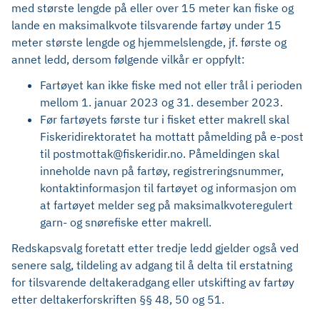
med største lengde på eller over 15 meter kan fiske og
lande en maksimalkvote tilsvarende fartøy under 15
meter største lengde og hjemmelslengde, jf. første og
annet ledd, dersom følgende vilkår er oppfylt:
Fartøyet kan ikke fiske med not eller trål i perioden
mellom 1. januar 2023 og 31. desember 2023.
Før fartøyets første tur i fisket etter makrell skal
Fiskeridirektoratet ha mottatt påmelding på e-post
til postmottak@fiskeridir.no. Påmeldingen skal
inneholde navn på fartøy, registreringsnummer,
kontaktinformasjon til fartøyet og informasjon om
at fartøyet melder seg på maksimalkvoteregulert
garn- og snørefiske etter makrell.
Redskapsvalg foretatt etter tredje ledd gjelder også ved
senere salg, tildeling av adgang til å delta til erstatning
for tilsvarende deltakeradgang eller utskifting av fartøy
etter deltakerforskriften §§ 48, 50 og 51.