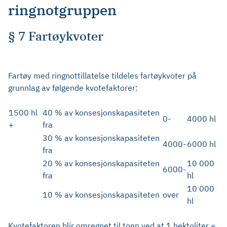
ringnotgruppen
§ 7 Fartøykvoter
Fartøy med ringnottillatelse tildeles fartøykvoter på
grunnlag av følgende kvotefaktorer:
1500 hl
40 % av konsesjonskapasiteten
0-
4000 hl
+
fra
30 % av konsesjonskapasiteten
4000-
6000 hl
fra
20 % av konsesjonskapasiteten
10 000
6000-
fra
hl
10 000
10 % av konsesjonskapasiteten
over
hl
Kvotefaktoren blir omregnet til tonn ved at 1 hektoliter =