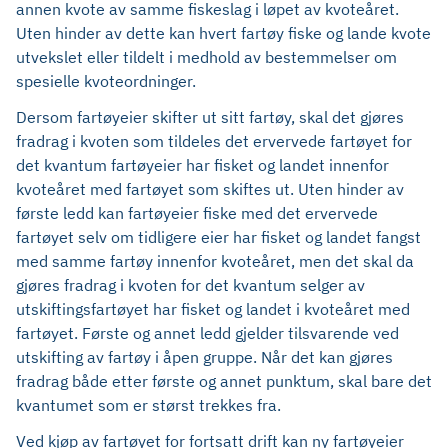
annen kvote av samme fiskeslag i løpet av kvoteåret.
Uten hinder av dette kan hvert fartøy fiske og lande kvote
utvekslet eller tildelt i medhold av bestemmelser om
spesielle kvoteordninger.
Dersom fartøyeier skifter ut sitt fartøy, skal det gjøres
fradrag i kvoten som tildeles det ervervede fartøyet for
det kvantum fartøyeier har fisket og landet innenfor
kvoteåret med fartøyet som skiftes ut. Uten hinder av
første ledd kan fartøyeier fiske med det ervervede
fartøyet selv om tidligere eier har fisket og landet fangst
med samme fartøy innenfor kvoteåret, men det skal da
gjøres fradrag i kvoten for det kvantum selger av
utskiftingsfartøyet har fisket og landet i kvoteåret med
fartøyet. Første og annet ledd gjelder tilsvarende ved
utskifting av fartøy i åpen gruppe. Når det kan gjøres
fradrag både etter første og annet punktum, skal bare det
kvantumet som er størst trekkes fra.
Ved kjøp av fartøyet for fortsatt drift kan ny fartøyeier