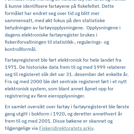
å kunne identifisere fartøyene på fiskefeltet. Dette
formålet har endret seg over tid og blitt mer
sammensatt, med økt fokus på den statistiske
betydningen av fartøyopplysningene. Opplysningene i
dagens elektroniske fartøyregister brukes i
fiskeriforvaltningen til statistikk-, regulerings- og
kontrollformål.
Fartøyregisteret ble ført elektronisk for hele landet fra
1971. De historiske data frem til og med 1999 relaterer
seg til registeret slik det var 31. desember det enkelte år.
Fra og med 2000 ble det sentrale registeret ført i et nytt
elektronisk system, som blant annet åpnet opp for
registrering av flere eieropplysninger.
En samlet oversikt over fartøy i fartøyregisteret ble første
gang utgitt i bokform i 1920, og deretter annethvert år
frem til og med 2001. Disse bøkene er skannet og
tilgjengelige via
Fiskeridirektoratets arkiv
.