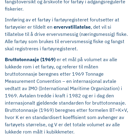
fangstoversikt og årskvote for fartøy i adgangsregulerte
fiskerier.
Innføring av et fartøy i fartøyregisteret forutsetter at
fartøyeier er tildelt en
ervervstillatelse
, det vil si
tillatelse til å drive ervervsmessig (næringsmessig) fiske.
Alle fartøy som brukes til ervervsmessig fiske og fangst
skal registreres i fartøyregisteret.
Bruttotonnasje (1969)
er et mål på volumet av alle
lukkede rom i et fartøy, og referer til måten
bruttotonnasje beregnes etter 1969 Tonnage
Measurement Convention – en internasjonal avtale
vedtatt av IMO (International Maritime Organization) i
1969. Avtalen tredde i kraft i 1982 og er i dag den
internasjonalt gjeldende standarden for bruttotonnasje.
Bruttotonnasje (1969) beregnes etter formelen BT=K×V,
hvor K er en standardisert koeffisient som avhenger av
fartøyets størrelse, og V er det totale volumet av alle
lukkede rom målt i kubikkmeter.