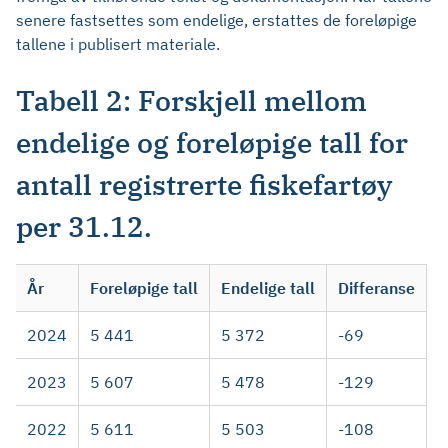
senere fastsettes som endelige, erstattes de foreløpige
tallene i publisert materiale.
Tabell 2: Forskjell mellom
endelige og foreløpige tall for
antall registrerte fiskefartøy
per 31.12.
År
Foreløpige tall
Endelige tall
Differanse
2024
5 441
5 372
-69
2023
5 607
5 478
-129
2022
5 611
5 503
-108