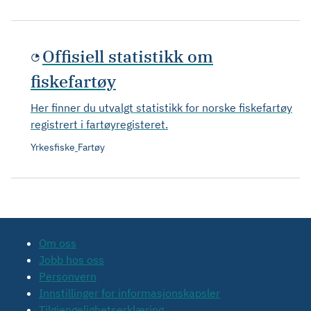
Offisiell statistikk om
fiskefartøy
Her finner du utvalgt statistikk for norske fiskefartøy
registrert i fartøyregisteret.
Yrkesfiske
Fartøy
Om oss
Jobb hos oss
Personvern
Innstillinger for informasjonskapsler
Tilgjengelighetserklæring