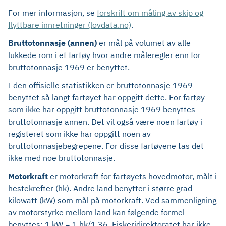
For mer informasjon, se
forskrift om måling av skip og
flyttbare innretninger (lovdata.no)
.
Bruttotonnasje (annen)
er mål på volumet av alle
lukkede rom i et fartøy hvor andre måleregler enn for
bruttotonnasje 1969 er benyttet.
I den offisielle statistikken er bruttotonnasje 1969
benyttet så langt fartøyet har oppgitt dette. For fartøy
som ikke har oppgitt bruttotonnasje 1969 benyttes
bruttotonnasje annen. Det vil også være noen fartøy i
registeret som ikke har oppgitt noen av
bruttotonnasjebegrepene. For disse fartøyene tas det
ikke med noe bruttotonnasje.
Motorkraft
er motorkraft for fartøyets hovedmotor, målt i
hestekrefter (hk). Andre land benytter i større grad
kilowatt (kW) som mål på motorkraft. Ved sammenligning
av motorstyrke mellom land kan følgende formel
benyttes: 1 kW = 1 hk/1,36. Fiskeridirektoratet har ikke