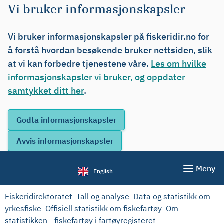
Vi bruker informasjonskapsler
Vi bruker informasjonskapsler på fiskeridir.no for
å forstå hvordan besøkende bruker nettsiden, slik
at vi kan forbedre tjenestene våre.
Les om hvilke
informasjonskapsler vi bruker, og oppdater
samtykket ditt her
.
Meny
English
Fiskeridirektoratet
Tall og analyse
Data og statistikk om
yrkesfiske
Offisiell statistikk om fiskefartøy
Om
statistikken - fiskefartøy i fartøyregisteret