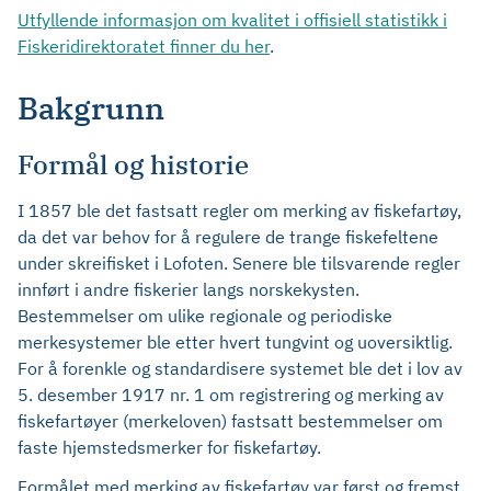
Utfyllende informasjon om kvalitet i offisiell statistikk i
Fiskeridirektoratet finner du her
.
Bakgrunn
Formål og historie
I 1857 ble det fastsatt regler om merking av fiskefartøy,
da det var behov for å regulere de trange fiskefeltene
under skreifisket i Lofoten. Senere ble tilsvarende regler
innført i andre fiskerier langs norskekysten.
Bestemmelser om ulike regionale og periodiske
merkesystemer ble etter hvert tungvint og uoversiktlig.
For å forenkle og standardisere systemet ble det i lov av
5. desember 1917 nr. 1 om registrering og merking av
fiskefartøyer (merkeloven) fastsatt bestemmelser om
faste hjemstedsmerker for fiskefartøy.
Formålet med merking av fiskefartøy var først og fremst