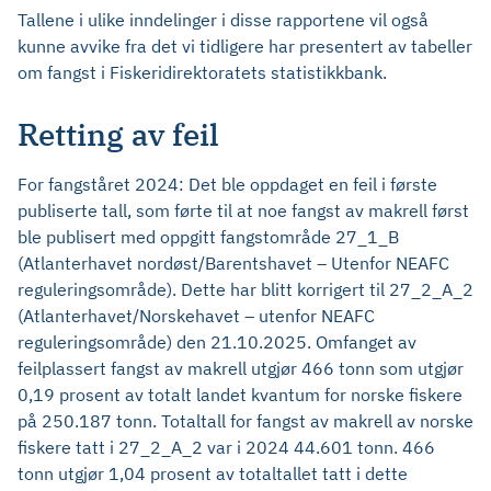
Tallene i ulike inndelinger i disse rapportene vil også
kunne avvike fra det vi tidligere har presentert av tabeller
om fangst i Fiskeridirektoratets statistikkbank.
Retting av feil
For fangståret 2024: Det ble oppdaget en feil i første
publiserte tall, som førte til at noe fangst av makrell først
ble publisert med oppgitt fangstområde 27_1_B
(Atlanterhavet nordøst/Barentshavet – Utenfor NEAFC
reguleringsområde). Dette har blitt korrigert til 27_2_A_2
(Atlanterhavet/Norskehavet – utenfor NEAFC
reguleringsområde) den 21.10.2025. Omfanget av
feilplassert fangst av makrell utgjør 466 tonn som utgjør
0,19 prosent av totalt landet kvantum for norske fiskere
på 250.187 tonn. Totaltall for fangst av makrell av norske
fiskere tatt i 27_2_A_2 var i 2024 44.601 tonn. 466
tonn utgjør 1,04 prosent av totaltallet tatt i dette