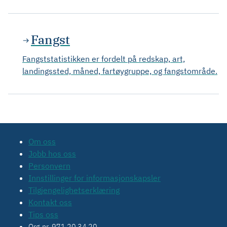
Fangst
Fangststatistikken er fordelt på redskap, art,
landingssted, måned, fartøygruppe, og fangstområde.
Om oss
Jobb hos oss
Personvern
Innstillinger for informasjonskapsler
Tilgjengelighetserklæring
Kontakt oss
Tips oss
Org.nr. 971 20 34 20