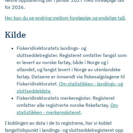
Neste oppdatering blir i januar 2027 med foreløpige tall
for 2026.
Her kan du se endring mellom foreløpige og endelige tall
.
Kilde
Fiskeridirektoratets landings- og
sluttseddelregister. Registeret omfatter fangst som
er levert av norske fartøy, både i Norge og i
utlandet, og fangst levert i Norge av utenlandske
fartøy. Dataene er innsendt via fiskesalgslagene til
Fiskeridirektoratet.
Om statistikken - landings- og
sluttseddeldata
Fiskeridirektoratets merkeregister. Registeret
omfatter alle registrerte norske fiskefartøy.
Om
statistikken - merkeregisteret
.
I koblingen av data i de to registrene, har vi koblet
fangsttidspunkt i landings- og sluttseddelregisteret opp