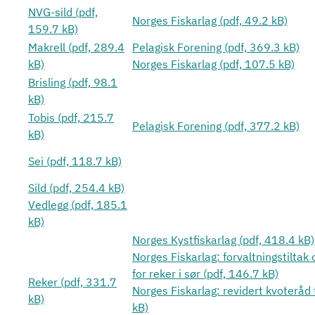
NVG-sild (pdf,
Norges Fiskarlag (pdf, 49.2 kB)
159.7 kB)
Makrell (pdf, 289.4
Pelagisk Forening (pdf, 369.3 kB)
kB)
Norges Fiskarlag (pdf, 107.5 kB)
Brisling (pdf, 98.1
kB)
Tobis (pdf, 215.7
Pelagisk Forening (pdf, 377.2 kB)
kB)
Sei (pdf, 118.7 kB)
Sild (pdf, 254.4 kB)
Vedlegg (pdf, 185.1
kB)
Norges Kystfiskarlag (pdf, 418.4 kB)
Norges Fiskarlag: forvaltningstiltak
for reker i sør (pdf, 146.7 kB)
Reker (pdf, 331.7
Norges Fiskarlag: revidert kvoteråd 
kB)
kB)