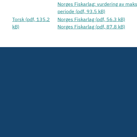
Norges Fiskarlag: vurdering av maksi
periode (pdf, 93.5 kB)
Torsk (pdf, 135.2
Norges Fiskarlag (pdf, 56.3 kB)
kB)
Norges Fiskarlag (pdf, 87.8 kB)