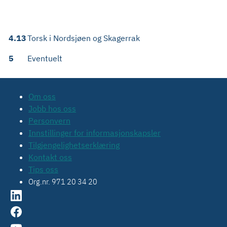
4.13
Torsk i Nordsjøen og Skagerrak
5
Eventuelt
Om oss
Jobb hos oss
Personvern
Innstillinger for informasjonskapsler
Tilgjengelighetserklæring
Kontakt oss
Tips oss
Org.nr. 971 20 34 20