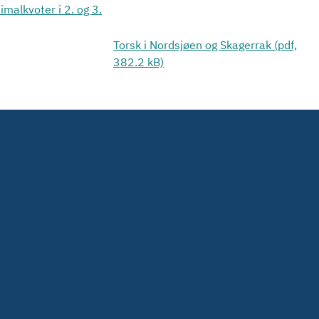
malkvoter i 2. og 3.
Torsk i Nordsjøen og Skagerrak (pdf,
382.2 kB)