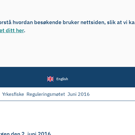
forstå hvordan besøkende bruker nettsiden, slik at vi k
t ditt her
.
English
Yrkesfiske
Reguleringsmøtet
Juni 2016
rgen den 2. juni 2016.