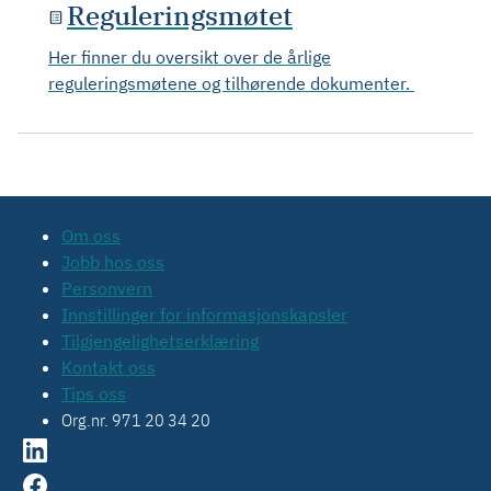
Reguleringsmøtet
Her finner du oversikt over de årlige
reguleringsmøtene og tilhørende dokumenter.
Om oss
Jobb hos oss
Personvern
Innstillinger for informasjonskapsler
Tilgjengelighetserklæring
Kontakt oss
Tips oss
Org.nr. 971 20 34 20