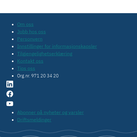
Om oss
Jobb hos oss
Personvern
Innstillinger for informasjonskapsler
Tilgjengelighetserklæring
Kontakt oss
Tips oss
Org.nr. 971 20 34 20
Abonner på nyheter og varsler
Driftsmeldinger