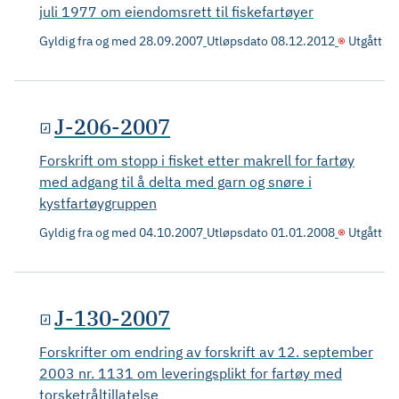
juli 1977 om eiendomsrett til fiskefartøyer
Gyldig fra og med
28.09.2007
Utløpsdato
08.12.2012
Utgått
J-206-2007
Forskrift om stopp i fisket etter makrell for fartøy
med adgang til å delta med garn og snøre i
kystfartøygruppen
Gyldig fra og med
04.10.2007
Utløpsdato
01.01.2008
Utgått
J-130-2007
Forskrifter om endring av forskrift av 12. september
2003 nr. 1131 om leveringsplikt for fartøy med
torsketråltillatelse