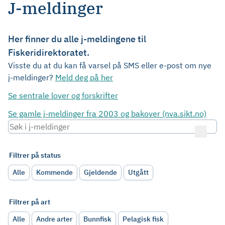
J-meldinger
Her finner du alle j-meldingene til
Fiskeridirektoratet.
Visste du at du kan få varsel på SMS eller e-post om nye
j-meldinger?
Meld deg på her
Se sentrale lover og forskrifter
Se gamle j-meldinger fra 2003 og bakover (nva.sikt.no)
Filtrer på status
Alle
Kommende
Gjeldende
Utgått
Filtrer på art
Alle
Andre arter
Bunnfisk
Pelagisk fisk