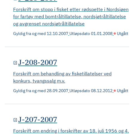
Forskrift om stopp i fisket etter rødspette i Nordsjøen
for fartøy med bomtråltillatelse, nordsjøtråltillatelse
og avgrenset nordsjøtråltillatelse
Gyldig fra og med
12.10.2007
Utløpsdato
01.01.2008
Utgått
J-208-2007
Forskrift om behandling av fisketillatelser ved
konkurs, tvangssalg m.v.
Gyldig fra og med
28.09.2007
Utløpsdato
08.12.2012
Utgått
J-207-2007
Forskrift om endring i forskrifter av 18. juli 1956 og 4.