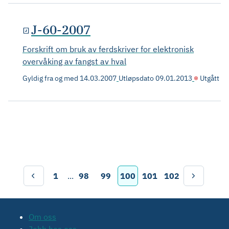
J-60-2007
Forskrift om bruk av ferdskriver for elektronisk
overvåking av fangst av hval
Gyldig fra og med
14.03.2007
Utløpsdato
09.01.2013
Utgått
1
...
98
99
100
101
102
Om oss