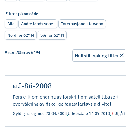
Filtrer på område
Alle
Andre lands soner
Internasjonalt farvann
Nord for 62° N
Sør for 62° N
Viser 2055 av 6494
Nullstill søk og filter
J-86-2008
Forskrift om endring av forskrift om satellittbasert
overvåkning av fiske- og fangstfartøys aktivitet
Gyldig fra og med
23.04.2008
Utløpsdato
14.09.2010
Utgått