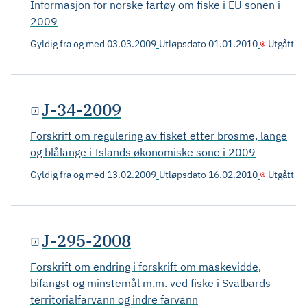
Informasjon for norske fartøy om fiske i EU sonen i
2009
Gyldig fra og med
03.03.2009
Utløpsdato
01.01.2010
Utgått
J-34-2009
Forskrift om regulering av fisket etter brosme, lange
og blålange i Islands økonomiske sone i 2009
Gyldig fra og med
13.02.2009
Utløpsdato
16.02.2010
Utgått
J-295-2008
Forskrift om endring i forskrift om maskevidde,
bifangst og minstemål m.m. ved fiske i Svalbards
territorialfarvann og indre farvann