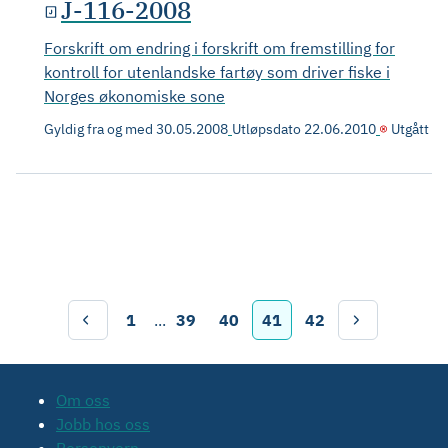
J-116-2008
Forskrift om endring i forskrift om fremstilling for
kontroll for utenlandske fartøy som driver fiske i
Norges økonomiske sone
Gyldig fra og med
30.05.2008
Utløpsdato
22.06.2010
Utgått
1
...
39
40
41
42
Om oss
Jobb hos oss