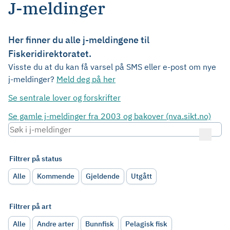
J-meldinger
Her finner du alle j-meldingene til
Fiskeridirektoratet.
Visste du at du kan få varsel på SMS eller e-post om nye
j-meldinger?
Meld deg på her
Se sentrale lover og forskrifter
Se gamle j-meldinger fra 2003 og bakover (nva.sikt.no)
Filtrer på status
Alle
Kommende
Gjeldende
Utgått
Filtrer på art
Alle
Andre arter
Bunnfisk
Pelagisk fisk