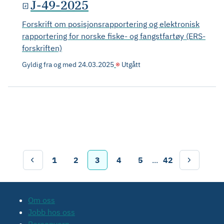
J-49-2025
Forskrift om posisjonsrapportering og elektronisk
rapportering for norske fiske- og fangstfartøy (ERS-
forskriften)
Gyldig fra og med
24.03.2025
Utgått
1
2
3
4
5
...
42
Om oss
Jobb hos oss