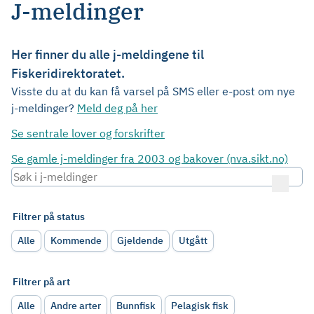
J-meldinger
Her finner du alle j-meldingene til
Fiskeridirektoratet.
Visste du at du kan få varsel på SMS eller e-post om nye
j-meldinger?
Meld deg på her
Se sentrale lover og forskrifter
Se gamle j-meldinger fra 2003 og bakover (nva.sikt.no)
Filtrer på status
Alle
Kommende
Gjeldende
Utgått
Filtrer på art
Alle
Andre arter
Bunnfisk
Pelagisk fisk