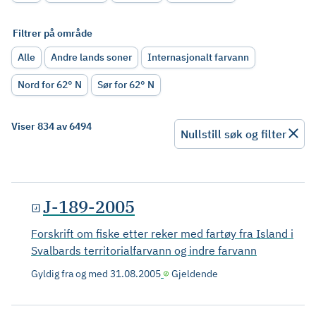
Filtrer på område
Alle
Andre lands soner
Internasjonalt farvann
Nord for 62° N
Sør for 62° N
Viser 834 av 6494
Nullstill søk og filter
J-189-2005
Forskrift om fiske etter reker med fartøy fra Island i
Svalbards territorialfarvann og indre farvann
Gyldig fra og med
31.08.2005
Gjeldende