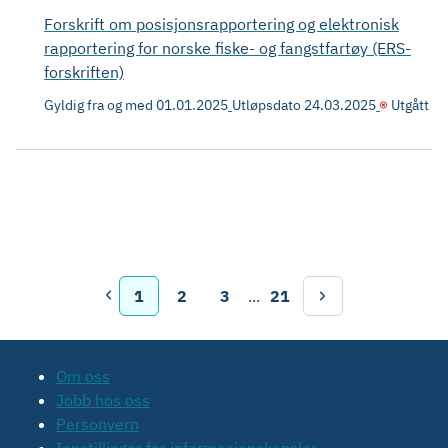
Forskrift om posisjonsrapportering og elektronisk
rapportering for norske fiske- og fangstfartøy (ERS-
forskriften)
Gyldig fra og med
01.01.2025
Utløpsdato
24.03.2025
Utgått
1
2
3
...
21
Om oss
Jobb hos oss
Personvern