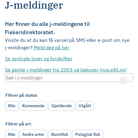
J-meldinger
Her finner du alle j-meldingene til
Fiskeridirektoratet.
Visste du at du kan få varsel på SMS eller e-post om nye
j-meldinger?
Meld deg på her
Se sentrale lover og forskrifter
Se gamle j-meldinger fra 2003 og bakover (nva.sikt.no)
Filtrer på status
Alle
Kommende
Gjeldende
Utgått
Filtrer på art
Alle
Andre arter
Bunnfisk
Pelagisk fisk