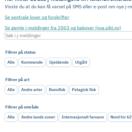
Visste du at du kan få varsel på SMS eller e-post om nye j-
Se sentrale lover og forskrifter
Se gamle j-meldinger fra 2003 og bakover (nva.sikt.no)
Filtrer på status
Alle
Kommende
Gjeldende
Utgått
Filtrer på art
Alle
Andre arter
Bunnfisk
Pelagisk fisk
Filtrer på område
Alle
Andre lands soner
Internasjonalt farvann
Nord for 6