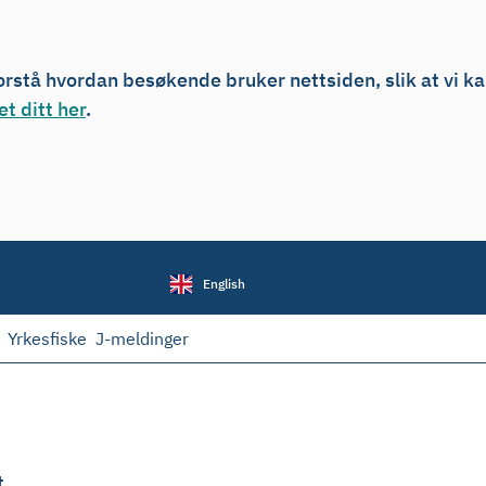
forstå hvordan besøkende bruker nettsiden, slik at vi k
t ditt her
.
English
Yrkesfiske
J-meldinger
t.