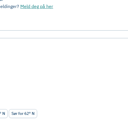
meldinger?
Meld deg på her
2° N
Sør for 62° N