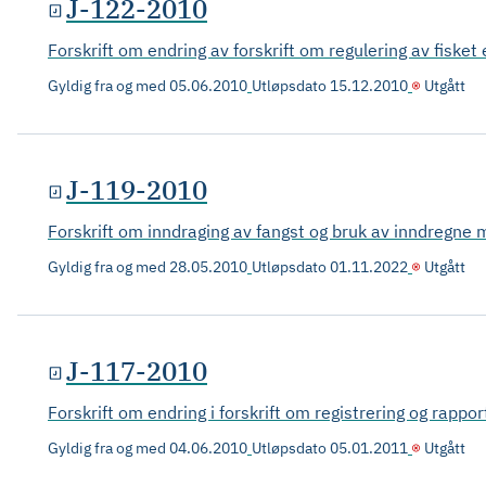
J-122-2010
Forskrift om endring av forskrift om regulering av fisket 
Gyldig fra og med
05.06.2010
Utløpsdato
15.12.2010
Utgått
J-119-2010
Forskrift om inndraging av fangst og bruk av inndregne 
Gyldig fra og med
28.05.2010
Utløpsdato
01.11.2022
Utgått
J-117-2010
Forskrift om endring i forskrift om registrering og rappor
Gyldig fra og med
04.06.2010
Utløpsdato
05.01.2011
Utgått