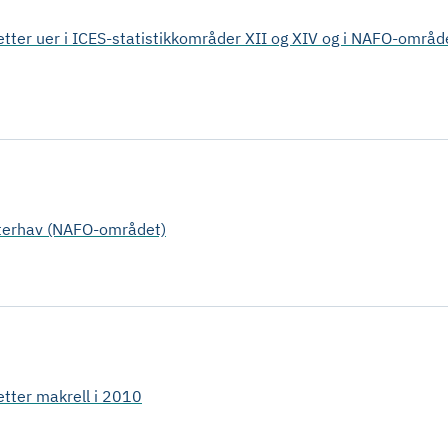
t etter uer i ICES-statistikkområder XII og XIV og i NAFO-område
lanterhav (NAFO-området)
 etter makrell i 2010