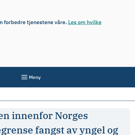
an forbedre tjenestene våre.
Les om hvilke
Meny
øen innenfor Norges
egrense fangst av yngel og