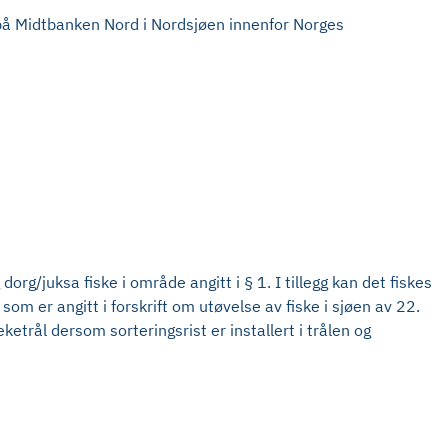
 på Midtbanken Nord i Nordsjøen innenfor Norges
org/juksa fiske i område angitt i § 1. I tillegg kan det fiskes
m er angitt i forskrift om utøvelse av fiske i sjøen av 22.
etrål dersom sorteringsrist er installert i trålen og