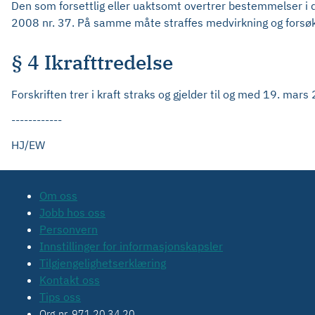
Den som forsettlig eller uaktsomt overtrer bestemmelser i de
2008 nr. 37. På samme måte straffes medvirkning og forsøk
§ 4 Ikrafttredelse
Forskriften trer i kraft straks og gjelder til og med 19. mars
------------
HJ/EW
Om oss
Jobb hos oss
Personvern
Innstillinger for informasjonskapsler
Tilgjengelighetserklæring
Kontakt oss
Tips oss
Org.nr. 971 20 34 20