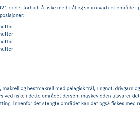
21 er det forbudt å fiske med trål og snurrevad i et område i
posisjoner:
nutter
nutter
nutter
nutter
, makrell og hestmakrell med pelagisk trål, ringnot, drivgarn og d
 ved fiske i dette området dersom maskevidden tilsvarer det so
tting. Innenfor det stengte området kan det også fiskes med rek