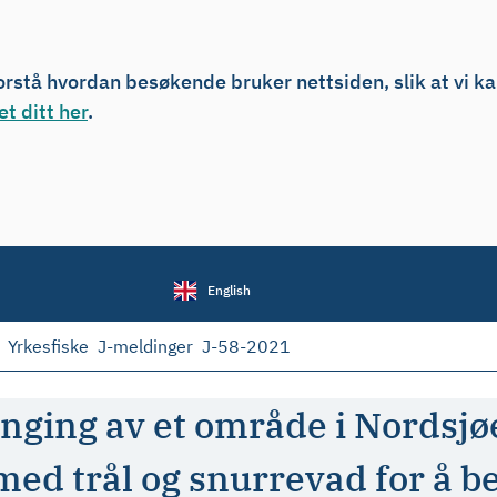
forstå hvordan besøkende bruker nettsiden, slik at vi k
t ditt her
.
English
Yrkesfiske
J-meldinger
J-58-2021
enging av et område i Nordsj
med trål og snurrevad for å b