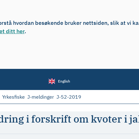
forstå hvordan besøkende bruker nettsiden, slik at vi k
t ditt her
.
English
Yrkesfiske
J-meldinger
J-52-2019
ing i forskrift om kvoter i ja