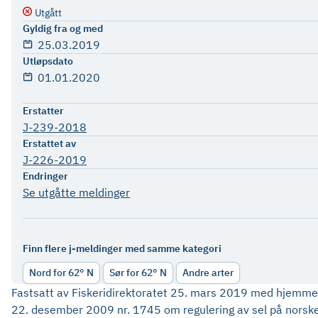
Utgått
Gyldig fra og med
25.03.2019
Utløpsdato
01.01.2020
Erstatter
J-239-2018
Erstattet av
J-226-2019
Endringer
Se utgåtte meldinger
Finn flere j-meldinger med samme kategori
Nord for 62° N
Sør for 62° N
Andre arter
Fastsatt av Fiskeridirektoratet 25. mars 2019 med hjemmel i
22. desember 2009 nr. 1745 om regulering av sel på norske