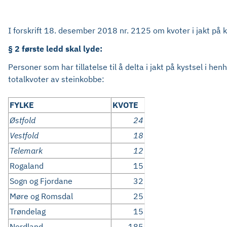
I forskrift 18. desember 2018 nr. 2125 om kvoter i jakt på k
§ 2 første ledd skal lyde:
Personer som har tillatelse til å delta i jakt på kystsel i h
totalkvoter av steinkobbe:
FYLKE
KVOTE
Østfold
24
Vestfold
18
Telemark
12
Rogaland
15
Sogn og Fjordane
32
Møre og Romsdal
25
Trøndelag
15
Nordland
185