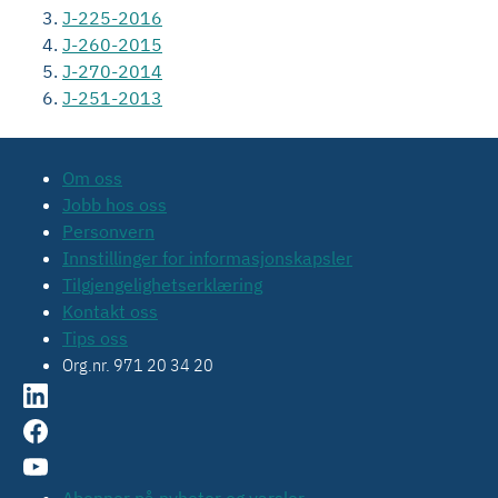
J-225-2016
J-260-2015
J-270-2014
J-251-2013
Om oss
Jobb hos oss
Personvern
Innstillinger for informasjonskapsler
Tilgjengelighetserklæring
Kontakt oss
Tips oss
Org.nr. 971 20 34 20