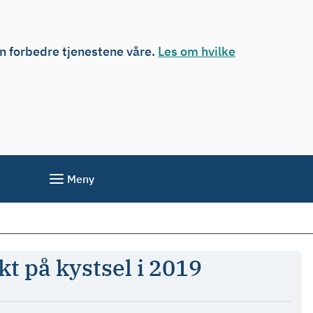
an forbedre tjenestene våre.
Les om hvilke
Meny
kt på kystsel i 2019