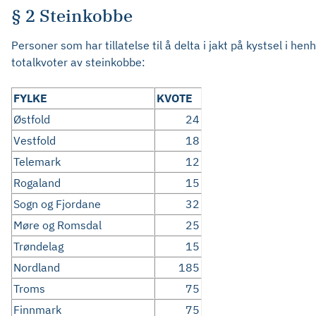
§ 2 Steinkobbe
Personer som har tillatelse til å delta i jakt på kystsel i h
totalkvoter av steinkobbe:
FYLKE
KVOTE
Østfold
24
Vestfold
18
Telemark
12
Rogaland
15
Sogn og Fjordane
32
Møre og Romsdal
25
Trøndelag
15
Nordland
185
Troms
75
Finnmark
75