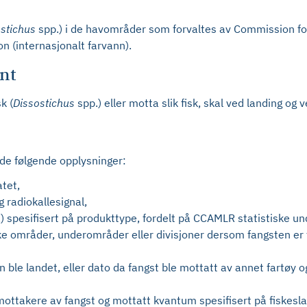
ostichus
spp.) i de havområder som forvaltes av Commission fo
on (internasjonalt farvann).
ent
k (
Dissostichus
spp.) eller motta slik fisk, skal ved landing og
lde følgende opplysninger:
atet,
 radiokallesignal,
) spesifisert på produkttype, fordelt på CCAMLR statistiske u
ske områder, underområder eller divisjoner dersom fangsten e
 ble landet, eller dato da fangst ble mottatt av annet fartøy o
 mottakere av fangst og mottatt kvantum spesifisert på fiskesl