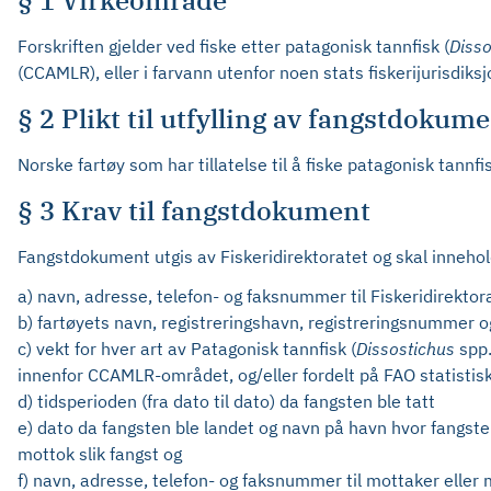
§ 1 Virkeområde
Forskriften gjelder ved fiske etter patagonisk tannfisk (
Diss
(CCAMLR), eller i farvann utenfor noen stats fiskerijurisdiksj
§ 2 Plikt til utfylling av fangstdokum
Norske fartøy som har tillatelse til å fiske patagonisk tannfis
§ 3 Krav til fangstdokument
Fangstdokument utgis av Fiskeridirektoratet og skal inneho
a) navn, adresse, telefon- og faksnummer til Fiskeridirektor
b) fartøyets navn, registreringshavn, registreringsnummer og
c) vekt for hver art av Patagonisk tannfisk (
Dissostichus
spp.
innenfor CCAMLR-området, og/eller fordelt på FAO statisti
d) tidsperioden (fra dato til dato) da fangsten ble tatt
e) dato da fangsten ble landet og navn på havn hvor fangsten
mottok slik fangst og
f) navn, adresse, telefon- og faksnummer til mottaker eller