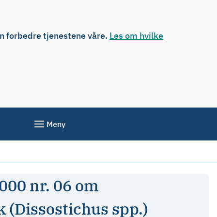
an forbedre tjenestene våre.
Les om hvilke
Meny
2000 nr. 06 om
 (Dissostichus spp.)