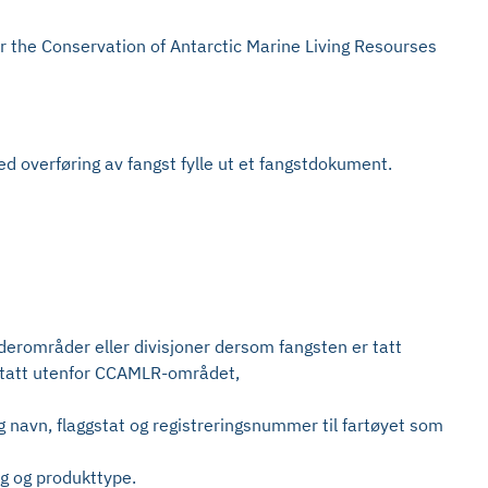
r the Conservation of Antarctic Marine Living Resourses
 ved overføring av fangst fylle ut et fangstdokument.
nderområder eller divisjoner dersom fangsten er tatt
r tatt utenfor CCAMLR-området,
g navn, flaggstat og registreringsnummer til fartøyet som
ag og produkttype.