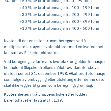
50 tonn
+50 % av bruttotonnasje fra
0 - 99 tonn
+40 % av bruttotonnasje fra
100 - 199 tonn
+30 % av bruttotonnasje fra
200 - 299 tonn
+20 % av bruttotonnasje fra
300 - 399 tonn
+10 % av bruttotonnasje fra
400 - 600 tonn
Kvoten til det enkelte fartøyet beregnes ved å
multiplisere fartøyets kvotefaktorer med en kvoteenhet
fastsatt av Fiskeridirektoratet.
Ved beregning av fartøyets kvotefaktor gjelder tonnasje i
henhold til Skipskontrollens målebrev/identitetsbevis
utstedt senest 31. desember 1998. Øket bruttotonnasje
som følge av ombygging eller utskifting etter denne dato
skal ikke legges til grunn som beregningsgrunnlag.
Kvoteenheten i trålgruppens fiske etter lodde i
Barentshavet er fastsatt til 1,39.