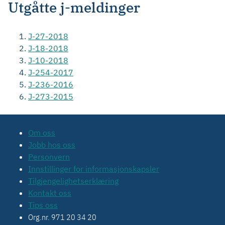
Utgåtte j-meldinger
J-27-2018
J-18-2018
J-10-2018
J-254-2017
J-236-2016
J-273-2015
Om oss
Jobb hos oss
Personvern
Innstillinger for informasjonskapsler
Tilgjengelighetserklæring
Kontakt oss
Tips oss
Org.nr. 971 20 34 20