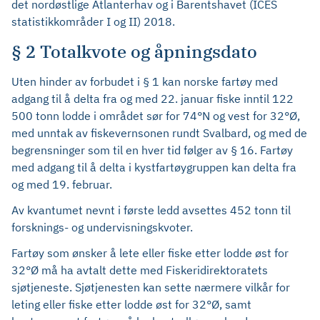
det nordøstlige Atlanterhav og i Barentshavet (ICES
statistikkområder I og II) 2018.
§ 2 Totalkvote og åpningsdato
Uten hinder av forbudet i § 1 kan norske fartøy med
adgang til å delta fra og med 22. januar fiske inntil 122
500 tonn lodde i området sør for 74°N og vest for 32°Ø,
med unntak av fiskevernsonen rundt Svalbard, og med de
begrensninger som til en hver tid følger av § 16. Fartøy
med adgang til å delta i kystfartøygruppen kan delta fra
og med 19. februar.
Av kvantumet nevnt i første ledd avsettes 452 tonn til
forsknings- og undervisningskvoter.
Fartøy som ønsker å lete eller fiske etter lodde øst for
32°Ø må ha avtalt dette med Fiskeridirektoratets
sjøtjeneste. Sjøtjenesten kan sette nærmere vilkår for
leting eller fiske etter lodde øst for 32°Ø, samt