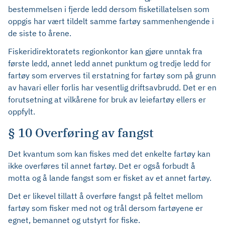
bestemmelsen i fjerde ledd dersom fisketillatelsen som
oppgis har vært tildelt samme fartøy sammenhengende i
de siste to årene.
Fiskeridirektoratets regionkontor kan gjøre unntak fra
første ledd, annet ledd annet punktum og tredje ledd for
fartøy som erverves til erstatning for fartøy som på grunn
av havari eller forlis har vesentlig driftsavbrudd. Det er en
forutsetning at vilkårene for bruk av leiefartøy ellers er
oppfylt.
§ 10 Overføring av fangst
Det kvantum som kan fiskes med det enkelte fartøy kan
ikke overføres til annet fartøy. Det er også forbudt å
motta og å lande fangst som er fisket av et annet fartøy.
Det er likevel tillatt å overføre fangst på feltet mellom
fartøy som fisker med not og trål dersom fartøyene er
egnet, bemannet og utstyrt for fiske.