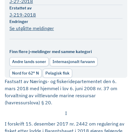
J-27-2018
Erstattet av
J-219-2018
Endringer
Se utgåtte meldinger
Finn flere j-meldinger med samme kategori
Andre lands soner
Internasjonalt farvann
Nord for 62° N
Pelagisk fisk
Fastsatt av Nærings- og fiskeridepartementet den 6.
mars 2018 med hjemmel i lov 6. juni 2008 nr. 37 om
forvaltning av viltlevande marine ressursar
(havressurslova) § 20.
I
I forskrift 15. desember 2017 nr. 2442 om regulering av
fisket etter lodde i Barentshavet i 2018 gjøres følgende