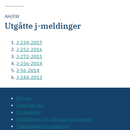
-----------
AH/EW
Utgåtte j-meldinger
J-234-2017
J-252-2016
J-272-2015
J-256-2014
J-56-2014
J-244-2013
Om oss
Jobb hos oss
Personvern
Innstillinger for informasjonskapsler
Tilgjengelighetserklæring