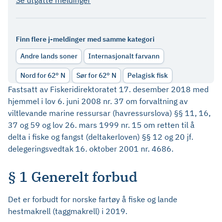
Se utgåtte meldinger
Finn flere j-meldinger med samme kategori
Andre lands soner
Internasjonalt farvann
Nord for 62° N
Sør for 62° N
Pelagisk fisk
Fastsatt av Fiskeridirektoratet 17. desember 2018 med
hjemmel i lov 6. juni 2008 nr. 37 om forvaltning av
viltlevande marine ressursar (havressurslova) §§ 11, 16,
37 og 59 og lov 26. mars 1999 nr. 15 om retten til å
delta i fiske og fangst (deltakerloven) §§ 12 og 20 jf.
delegeringsvedtak 16. oktober 2001 nr. 4686.
§ 1 Generelt forbud
Det er forbudt for norske fartøy å fiske og lande
hestmakrell (taggmakrell) i 2019.