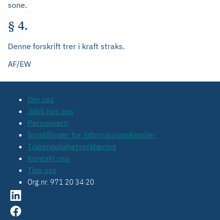
sone.
§ 4.
Denne forskrift trer i kraft straks.
AF/EW
Om oss
Jobb hos oss
Personvern
Innstillinger for informasjonskapsler
Tilgjengelighetserklæring
Kontakt oss
Tips oss
Org.nr. 971 20 34 20