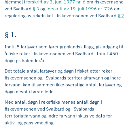
hjemmel i
forskrift av 3. juni 1977 nr. 6
om fiskevernsone
ved Svalbard
§ 3
og
forskrift av 19. juli 1996 nr. 726
om
regulering av rekefisket i fiskevernsonen ved Svalbard
§ 2
.
§ 1.
Inntil 5 fartøyer som fører grønlandsk flagg, gis adgang til
å fiske reker i fiskevernsonen ved Svalbard i totalt 450
døgn pr. kalenderår.
Det totale antall fartøyer og døgn i fisket etter reker i
fiskevernsonen og i Svalbards territorialfarvann og indre
farvann, kan til sammen ikke overstige antall fartøyer og
døgn nevnt i første ledd.
Med antall døgn i rekefiske menes antall døgn i
fiskevernsonen ved Svalbard og i Svalbards
territorialfarvann og indre farvann inklusive dato for
aktiv- og passivmelding.