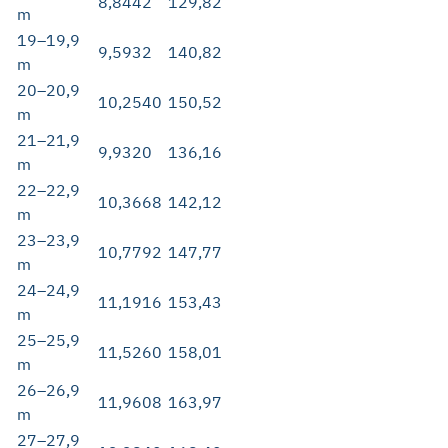
8,8442
129,82
m
19–19,9
9,5932
140,82
m
20–20,9
10,2540
150,52
m
21–21,9
9,9320
136,16
m
22–22,9
10,3668
142,12
m
23–23,9
10,7792
147,77
m
24–24,9
11,1916
153,43
m
25–25,9
11,5260
158,01
m
26–26,9
11,9608
163,97
m
27–27,9