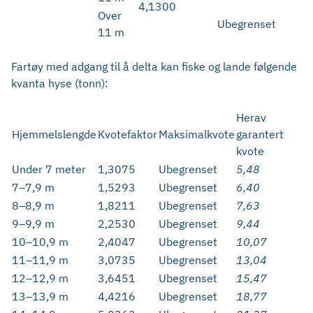
4,1300
Over
Ubegrenset
11 m
Fartøy med adgang til å delta kan fiske og lande følgende
kvanta hyse (tonn):
Herav
Hjemmelslengde
Kvotefaktor
Maksimalkvote
garantert
kvote
Under 7 meter
1,3075
Ubegrenset
5,48
7–7,9 m
1,5293
Ubegrenset
6,40
8–8,9 m
1,8211
Ubegrenset
7,63
9–9,9 m
2,2530
Ubegrenset
9,44
10–10,9 m
2,4047
Ubegrenset
10,07
11–11,9 m
3,0735
Ubegrenset
13,04
12–12,9 m
3,6451
Ubegrenset
15,47
13–13,9 m
4,4216
Ubegrenset
18,77