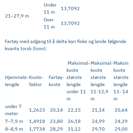
Under
13,7092
11 m
21–27,9 m
Over
13,7092
11 m
Fartøy med adgang til å delta kan fiske og lande følgende
kvanta torsk (tonn):
Maksimal-
Maksimal-
Maksima
kvote
kvote
kvote
Hjemmels-
Kvote-
Fartøy-
største
største
største
lengde
faktor
kvote
lengde
lengde
lengde
under 11
11-12,9
13- 14,9
m
m
m
under 7
1,2623
20,14
22,15
21,14
20,64
meter
7–7,9 m
1,4918
23,80
26,18
24,99
24,39
8–8,9 m
1,7734
28,29
31,12
29,70
29,00