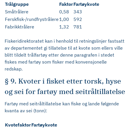
Trålgruppe
Faktor
Fartøykvote
Småtrålere
0,58
343
Ferskfisk-/rundfrystrålere
1,00
592
Fabrikktrålere
1,32
781
Fiskeridirektoratet kan i henhold til retningslinjer fastsatt
av departementet gi tillatelse til at kvote som ellers ville
blitt tildelt trålfartøy etter denne paragrafen i stedet
fiskes med fartøy som fisker med konvensjonelle
redskap.
§ 9. Kvoter i fisket etter torsk, hyse
og sei for fartøy med seitråltillatelse
Fartøy med seitråltillatelse kan fiske og lande følgende
kvanta av sei (tonn):
Kvotefaktor
Fartøykvote