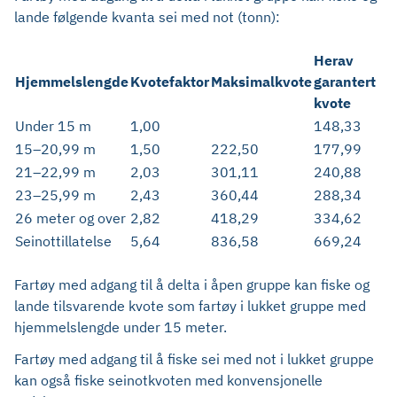
lande følgende kvanta sei med not (tonn):
Herav
Hjemmelslengde
Kvotefaktor
Maksimalkvote
garantert
kvote
Under 15 m
1,00
148,33
15–20,99 m
1,50
222,50
177,99
21–22,99 m
2,03
301,11
240,88
23–25,99 m
2,43
360,44
288,34
26 meter og over
2,82
418,29
334,62
Seinottillatelse
5,64
836,58
669,24
Fartøy med adgang til å delta i åpen gruppe kan fiske og
lande tilsvarende kvote som fartøy i lukket gruppe med
hjemmelslengde under 15 meter.
Fartøy med adgang til å fiske sei med not i lukket gruppe
kan også fiske seinotkvoten med konvensjonelle