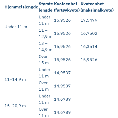
Største
Kvoteenhet
Kvoteenhet
Hjemmelslengde
lengde
(fartøykvote)
(maksimalkvote)
Under
15,9526
17,5479
11 m
Under 11 m
11 –
15,9526
16,7502
12,9 m
13 –
15,9526
16,3514
14,9 m
Over
15,9526
15,9526
15 m
Under
14,9537
11 m
11–14,9 m
Over
14,9537
11 m
Under
14,6789
11 m
15–20,9 m
Over
14,6789
11 m