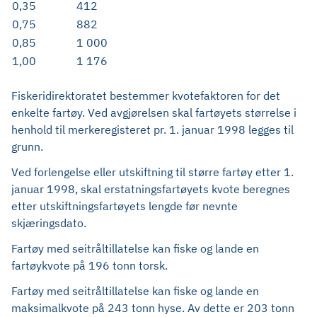
0,35
412
0,75
882
0,85
1 000
1,00
1 176
Fiskeridirektoratet bestemmer kvotefaktoren for det
enkelte fartøy. Ved avgjørelsen skal fartøyets størrelse i
henhold til merkeregisteret pr. 1. januar 1998 legges til
grunn.
Ved forlengelse eller utskiftning til større fartøy etter 1.
januar 1998, skal erstatningsfartøyets kvote beregnes
etter utskiftningsfartøyets lengde før nevnte
skjæringsdato.
Fartøy med seitråltillatelse kan fiske og lande en
fartøykvote på 196 tonn torsk.
Fartøy med seitråltillatelse kan fiske og lande en
maksimalkvote på 243 tonn hyse. Av dette er 203 tonn