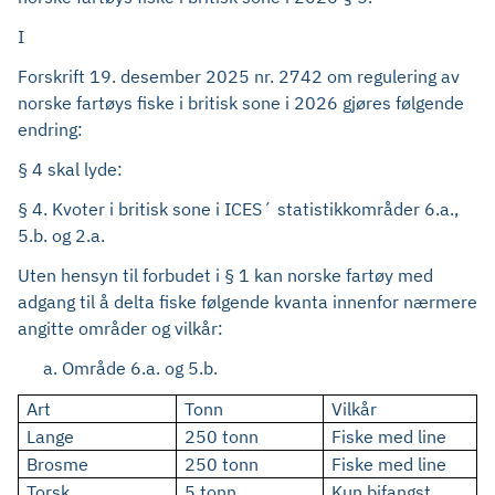
I
Forskrift 19. desember 2025 nr. 2742 om regulering av
norske fartøys fiske i britisk sone i 2026 gjøres følgende
endring:
§ 4 skal lyde:
§ 4. Kvoter i britisk sone i ICES´ statistikkområder 6.a.,
5.b. og 2.a.
Uten hensyn til forbudet i § 1 kan norske fartøy med
adgang til å delta fiske følgende kvanta innenfor nærmere
angitte områder og vilkår:
Område 6.a. og 5.b.
Art
Tonn
Vilkår
Lange
250 tonn
Fiske med line
Brosme
250 tonn
Fiske med line
Torsk
5 tonn
Kun bifangst