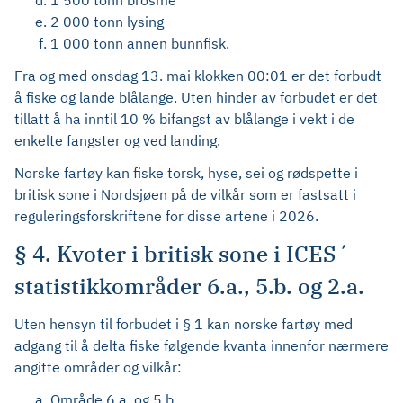
1 500 tonn brosme
2 000 tonn lysing
1 000 tonn annen bunnfisk.
Fra og med onsdag 13. mai klokken 00:01 er det forbudt
å fiske og lande blålange. Uten hinder av forbudet er det
tillatt å ha inntil 10 % bifangst av blålange i vekt i de
enkelte fangster og ved landing.
Norske fartøy kan fiske torsk, hyse, sei og rødspette i
britisk sone i Nordsjøen på de vilkår som er fastsatt i
reguleringsforskriftene for disse artene i 2026.
§ 4. Kvoter i britisk sone i ICES´
statistikkområder 6.a., 5.b. og 2.a.
Uten hensyn til forbudet i § 1 kan norske fartøy med
adgang til å delta fiske følgende kvanta innenfor nærmere
angitte områder og vilkår:
Område 6.a. og 5.b.