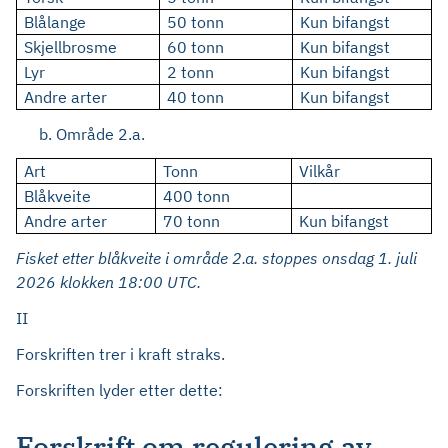
Blålange
50 tonn
Kun bifangst
Skjellbrosme
60 tonn
Kun bifangst
Lyr
2 tonn
Kun bifangst
Andre arter
40 tonn
Kun bifangst
Område 2.a.
Art
Tonn
Vilkår
Blåkveite
400 tonn
Andre arter
70 tonn
Kun bifangst
Fisket etter blåkveite i område 2.a. stoppes
onsdag
1
.
juli
202
6
klokken
18:00 UTC
.
II
Forskriften trer i kraft straks.
Forskriften lyder etter dette:
Forskrift om regulering av