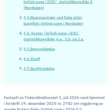
britisk sone i ICES` statistikkområde 4
(Nordsjøen)
§ 3.Begrensninger ved fiske etter
bunnfisk i britisk sone i Nordsjøen
§ 4. Kvoter i britisk sone i ICES´
statistikkområder 6.a., 5.b. og 2.a.
§ 5.Bemyndigelse
§ 6.Straff
§ 7.Ikrafttredelse
Fastsatt av Fiskeridirektoratet 1. juli 2026 med hjemmel
i forskrift 19. desember 2025 nr. 2742 om regulering av
norske fartøys fiske i britisk sone i 2026 § 5.