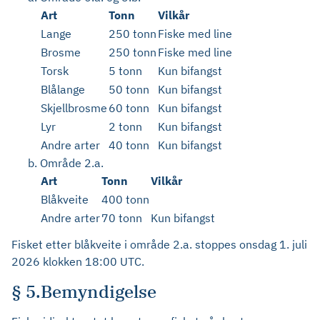
Art
Tonn
Vilkår
Lange
250 tonn
Fiske med line
Brosme
250 tonn
Fiske med line
Torsk
5 tonn
Kun bifangst
Blålange
50 tonn
Kun bifangst
Skjellbrosme
60 tonn
Kun bifangst
Lyr
2 tonn
Kun bifangst
Andre arter
40 tonn
Kun bifangst
Område 2.a.
Art
Tonn
Vilkår
Blåkveite
400 tonn
Andre arter
70 tonn
Kun bifangst
Fisket etter blåkveite i område 2.a. stoppes onsdag 1. juli
2026 klokken 18:00 UTC.
§ 5.Bemyndigelse