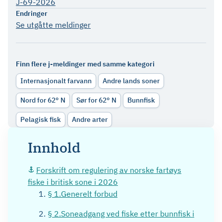
J-69-2026
Endringer
Se utgåtte meldinger
Finn flere j-meldinger med samme kategori
Internasjonalt farvann
Andre lands soner
Nord for 62° N
Sør for 62° N
Bunnfisk
Pelagisk fisk
Andre arter
Innhold
Forskrift om regulering av norske fartøys
fiske i britisk sone i 2026
§ 1.Generelt forbud
§ 2.Soneadgang ved fiske etter bunnfisk i