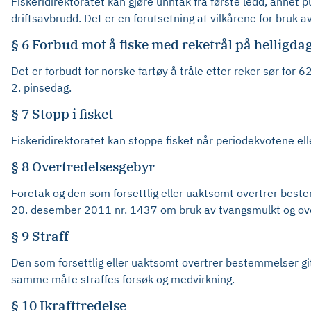
Fiskeridirektoratet kan gjøre unntak fra første ledd, annet p
driftsavbrudd. Det er en forutsetning at vilkårene for bruk av 
§ 6 Forbud mot å fiske med reketrål på helligda
Det er forbudt for norske fartøy å tråle etter reker sør for 
2. pinsedag.
§ 7 Stopp i fisket
Fiskeridirektoratet kan stoppe fisket når periodekvotene el
§ 8 Overtredelsesgebyr
Foretak og den som forsettlig eller uaktsomt overtrer bestemm
20. desember 2011 nr. 1437 om bruk av tvangsmulkt og ove
§ 9 Straff
Den som forsettlig eller uaktsomt overtrer bestemmelser gitt 
samme måte straffes forsøk og medvirkning.
§ 10 Ikrafttredelse