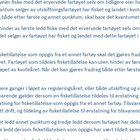
øyeier fiske med det ervervede fartøyet selv om tidligere eier 
antum selger av utskiftningsfartøyet har fisket og landet i kvo
ag både etter første og annet punktum, skal bare det kvantumet 
n hinder av første ledd fiske med det ervervede fartøyet selv o
det selger av fartøyet har fisket og landet med dette fartøyet i
e fisketillatelse som oppgis fra et annet fartøy skal det gjøres 
yet. Fartøyet som tildeles fisketillatelse kan uten hinder av førs
i løpet av kvoteåret. Når det kan gjøres fradrag både etter før
flere ganger i løpet av reguleringsåret, eller både utskifting og 
svarende gjelder dersom en fisketillatelse tildeles til erstatning
rstatning for fisketillatelse som oppgis fra et annet fartøy. Tils
drift, og tildeling av fisketillatelse til erstatning for tilsvarend
 ledd annet punktum og tredje ledd dersom fartøyet har deltatt 
de ledd dersom fisketillatelsen som oppgis har vært tildelt s