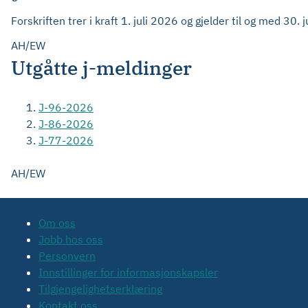
Forskriften trer i kraft 1. juli 2026 og gjelder til og med 30. 
AH/EW
Utgåtte j-meldinger
J-96-2026
J-86-2026
J-77-2026
AH/EW
Om oss
Jobb hos oss
Personvern
Innstillinger for informasjonskapsler
Tilgjengelighetserklæring
Kontakt oss