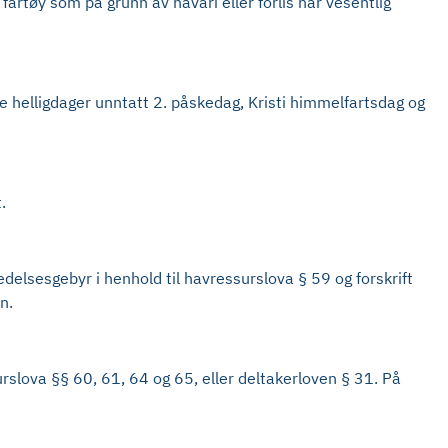
fartøy som på grunn av havari eller forlis har vesentlig
dre helligdager unntatt 2. påskedag, Kristi himmelfartsdag og
.
edelsesgebyr i henhold til havressurslova § 59 og forskrift
n.
urslova §§ 60, 61, 64 og 65, eller deltakerloven § 31. På