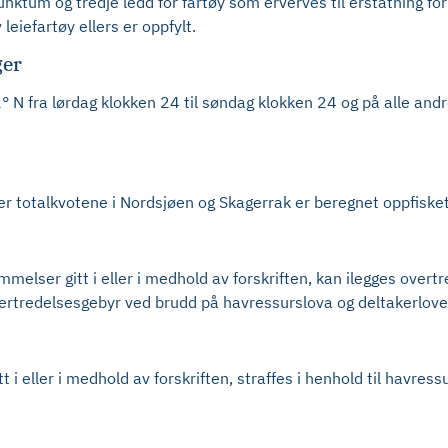
unktum og tredje ledd for fartøy som erverves til erstatning for 
leiefartøy ellers er oppfylt.
ger
62° N fra lørdag klokken 24 til søndag klokken 24 og på alle an
ler totalkvotene i Nordsjøen og Skagerrak er beregnet oppfisket
elser gitt i eller i medhold av forskriften, kan ilegges overtr
rtredelsesgebyr ved brudd på havressurslova og deltakerlove
i eller i medhold av forskriften, straffes i henhold til havress