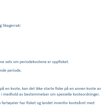
og Skagerrak:
ene selv om periodekvotene er oppfisket.
ende periode.
 på en kvote, kan det ikke starte fiske på en annen kvote av
delt i medhold av bestemmelser om spesielle kvoteordninger.
um fartøyeier har fisket og landet innenfor kvoteåret med