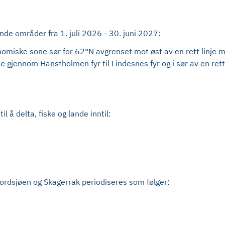
ende områder fra 1. juli 2026 - 30. juni 2027:
konomiske sone sør for 62°N avgrenset mot øst av en rett linje
nje gjennom Hanstholmen fyr til Lindesnes fyr og i sør av en rett
 å delta, fiske og lande inntil:
ordsjøen og Skagerrak periodiseres som følger: