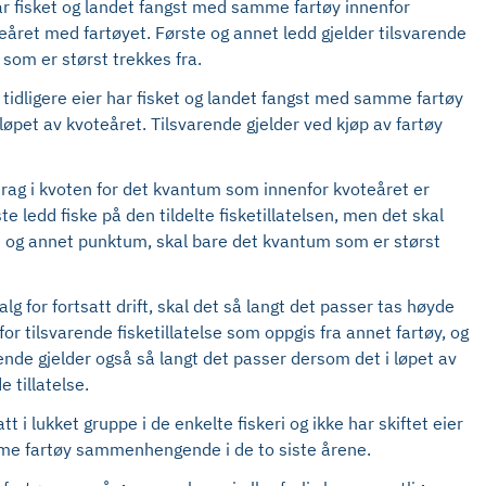
har fisket og landet fangst med samme fartøy innenfor
teåret med fartøyet. Første og annet ledd gjelder tilsvarende
som er størst trekkes fra.
m tidligere eier har fisket og landet fangst med samme fartøy
 løpet av kvoteåret. Tilsvarende gjelder ved kjøp av fartøy
fradrag i kvoten for det kvantum som innenfor kvoteåret er
te ledd fiske på den tildelte fisketillatelsen, men det skal
ste og annet punktum, skal bare det kvantum som er størst
salg for fortsatt drift, skal det så langt det passer tas høyde
 for tilsvarende fisketillatelse som oppgis fra annet fartøy, og
varende gjelder også så langt det passer dersom det i løpet av
e tillatelse.
i lukket gruppe i de enkelte fiskeri og ikke har skiftet eier
amme fartøy sammenhengende i de to siste årene.