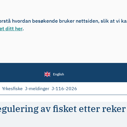
forstå hvordan besøkende bruker nettsiden, slik at vi k
t ditt her
.
English
Yrkesfiske
J-meldinger
J-116-2026
gulering av fisket etter reker