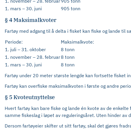
1. november – 28. februar
905 tonn
1. mars – 30. juni
905 tonn
§ 4 Maksimalkvoter
Fartøy med adgang til å delta i fisket kan fiske og lande ti
Periode:
Maksimalkvote:
1. juli – 31. oktober
8 tonn
1. november – 28. februar
8 tonn
1. mars – 30. juni
8 tonn
Fartøy under 20 meter største lengde kan fortsette fisket i
Fartøy kan overfiske maksimalkvoten i første og andre perio
§ 5 Kvoteutnyttelse
Hvert fartøy kan bare fiske og lande én kvote av de enkelte 
samme fiskeslag i løpet av reguleringsåret. Uten hinder av d
Dersom fartøyeier skifter ut sitt fartøy, skal det gjøres fra