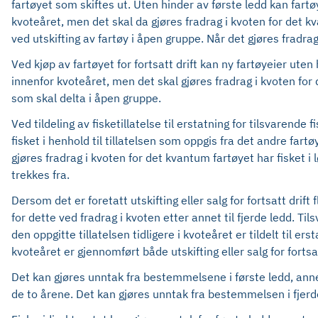
fartøyet som skiftes ut. Uten hinder av første ledd kan fart
kvoteåret, men det skal da gjøres fradrag i kvoten for det kv
ved utskifting av fartøy i åpen gruppe. Når det gjøres fradr
Ved kjøp av fartøyet for fortsatt drift kan ny fartøyeier ute
innenfor kvoteåret, men det skal gjøres fradrag i kvoten for 
som skal delta i åpen gruppe.
Ved tildeling av fisketillatelse til erstatning for tilsvarend
fisket i henhold til tillatelsen som oppgis fra det andre fartø
gjøres fradrag i kvoten for det kvantum fartøyet har fisket 
trekkes fra.
Dersom det er foretatt utskifting eller salg for fortsatt drift 
for dette ved fradrag i kvoten etter annet til fjerde ledd. Til
den oppgitte tillatelsen tidligere i kvoteåret er tildelt til e
kvoteåret er gjennomført både utskifting eller salg for fortsatt 
Det kan gjøres unntak fra bestemmelsene i første ledd, annet
de to årene. Det kan gjøres unntak fra bestemmelsen i fjer