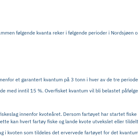
l sammen følgende kvanta reker i følgende perioder i Nordsjøen 
nnenfor et garantert kvantum på 3 tonn i hver av de tre period
de med inntil 15 %. Overfisket kvantum vil bli belastet påfølg
fiskeslag innenfor kvoteåret. Dersom fartøyet har startet fiske
ette kan hvert fartøy fiske og lande kvote utvekslet eller til
drag i kvoten som tildeles det ervervede fartøyet for det kvant