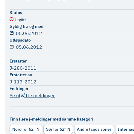
Status
Utgått
Gyldig fra og med
05.06.2012
Utløpsdato
05.06.2012
Erstatter
J-280-2011
Erstattet av
J-113-2012
Endringer
Se utgåtte meldinger
Finn flere j-meldinger med samme kategori
Nord for 62° N
Sør for 62° N
Andre lands soner
Interna