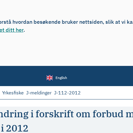
forstå hvordan besøkende bruker nettsiden, slik at vi k
t ditt her
.
English
Yrkesfiske
J-meldinger
J-112-2012
dring i forskrift om forbud m
i 2012