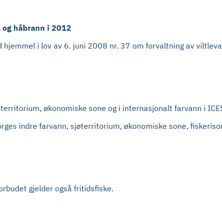
å og håbrann i 2012
jemmel i lov av 6. juni 2008 nr. 37 om forvaltning av viltlev
jøterritorium, økonomiske sone og i internasjonalt farvann i IC
 Norges indre farvann, sjøterritorium, økonomiske sone, fisker
rbudet gjelder også fritidsfiske.