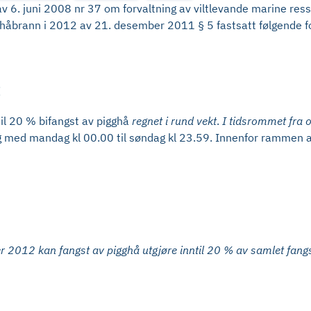
av 6. juni 2008 nr 37 om forvaltning av viltlevande marine re
g håbrann i 2012 av 21. desember 2011 § 5 fastsatt følgende fo
:
til 20 % bifangst av pigghå
regnet i rund vekt
.
I tidsrommet fra 
g med mandag kl 00.00 til søndag kl 23.59. Innenfor rammen av 
 2012 kan fangst av pigghå utgjøre inntil 20 % av samlet fangst