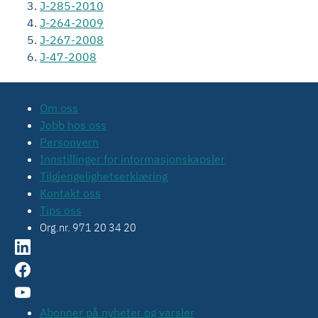
J-285-2010
J-264-2009
J-267-2008
J-47-2008
Om oss
Jobb hos oss
Personvern
Innstillinger for informasjonskapsler
Tilgjengelighetserklæring
Kontakt oss
Tips oss
Org.nr. 971 20 34 20
Abonner på nyheter og varsler