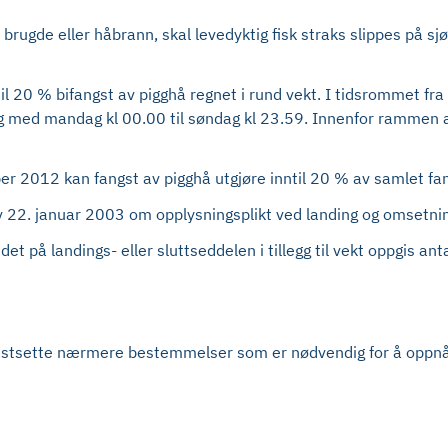
 brugde eller håbrann, skal levedyktig fisk straks slippes på sjø
til 20 % bifangst av pigghå regnet i rund vekt. I tidsrommet fr
g med mandag kl 00.00 til søndag kl 23.59. Innenfor rammen av 
r 2012 kan fangst av pigghå utgjøre inntil 20 % av samlet fan
 av 22. januar 2003 om opplysningsplikt ved landing og omsetnin
 på landings- eller sluttseddelen i tillegg til vekt oppgis antal
 fastsette nærmere bestemmelser som er nødvendig for å oppnå 