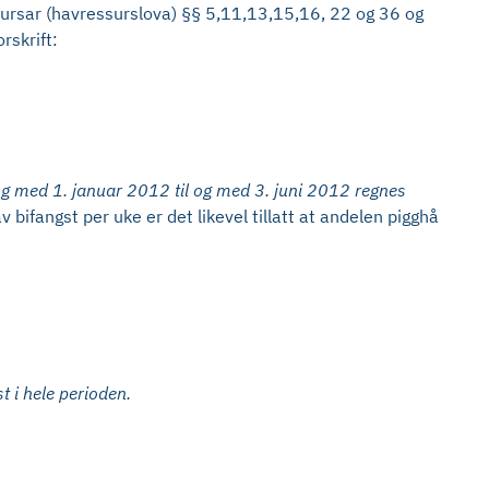
ssursar (havressurslova) §§ 5,11,13,15,16, 22 og 36 og
rskrift:
og med 1. januar 2012 til og med 3. juni 2012 regnes
bifangst per uke er det likevel tillatt at andelen pigghå
 i hele perioden.