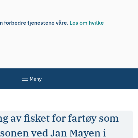
an forbedre tjenestene våre.
Les om hvilke
Meny
g av fisket for fartøy som
risonen ved Jan Mayen i