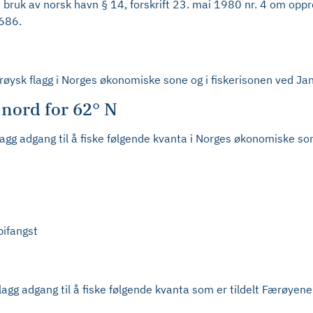
n bruk av norsk havn § 14, forskrift 23. mai 1980 nr. 4 om opp
4686.
færøysk flagg i Norges økonomiske sone og i fiskerisonen ved J
nord for 62° N
flagg adgang til å fiske følgende kvanta i Norges økonomiske s
bifangst
 flagg adgang til å fiske følgende kvanta som er tildelt Færøye