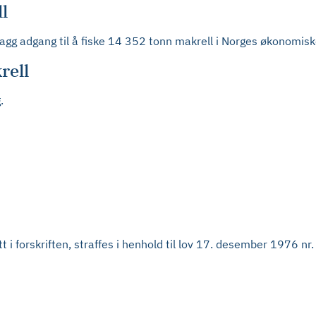
l
flagg adgang til å fiske 14 352 tonn makrell i Norges økonomis
rell
.
tt i forskriften, straffes i henhold til lov 17. desember 197