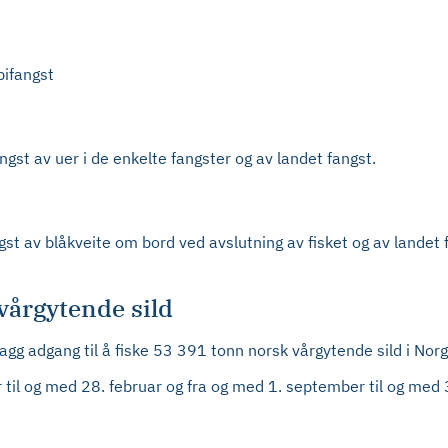
bifangst
angst av uer i de enkelte fangster og av landet fangst.
angst av blåkveite om bord ved avslutning av fisket og av landet f
vårgytende sild
flagg adgang til å fiske 53 391 tonn norsk vårgytende sild i No
ar til og med 28. februar og fra og med 1. september til og med