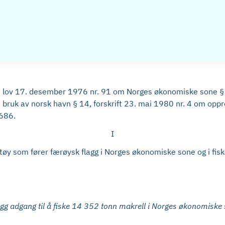
i lov 17. desember 1976 nr. 91 om Norges økonomiske sone § 4,
n bruk av norsk havn § 14, forskrift 23. mai 1980 nr. 4 om opp
4686.
I
 fartøy som fører færøysk flagg i Norges økonomiske sone og i f
lagg adgang til å fiske 14 352 tonn makrell i Norges økonomiske