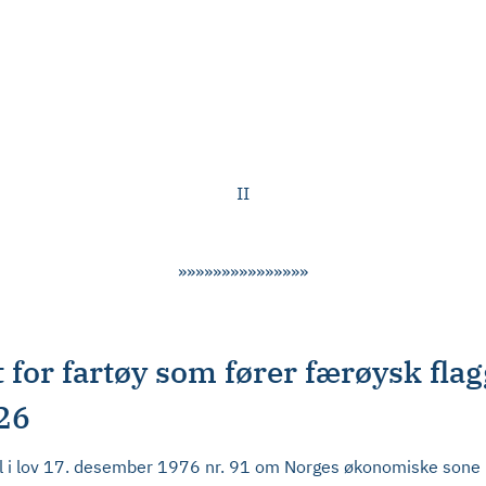
II
»»»»»»»»»»»»»»»
t for fartøy som fører færøysk fl
026
 i lov 17. desember 1976 nr. 91 om Norges økonomiske sone § 4