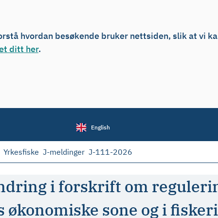
forstå hvordan besøkende bruker nettsiden, slik at vi k
t ditt her
.
English
Yrkesfiske
J-meldinger
J-111-2026
dring i forskrift om regulerin
es økonomiske sone og i fiske