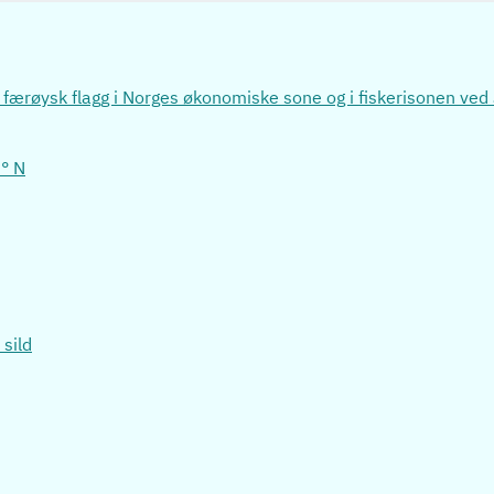
rer færøysk flagg i Norges økonomiske sone og i fiskerisonen ve
2° N
sild