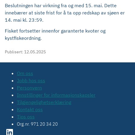
Beslutningen har virkning fra og med 15. mai. Dette
innebærer at siste frist for å ta opp redskap av sjøen er
14. mai kl. 23:59.
Fisket fortsetter innenfor garanterte kvoter og
kystfiskeordning.
Publisert:
12.05.2025
Om oss
Jobb hos oss
Personvern
Innstillinger for informasjonskapsler
Tilgjengelighetserklæring
Kontakt oss
Tips oss
Org.nr. 971 20 34 20